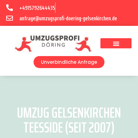
+4915792644435
anfrage@umzugsprofi-doering-gelsenkirchen.de
Umzugsunternehmen Gelsenkirchen
Umzugsservice Gelsenkirchen
Unverbindliche Anfrage
UMZUG GELSENKIRCHEN
TEESSIDE (SEIT 2007)