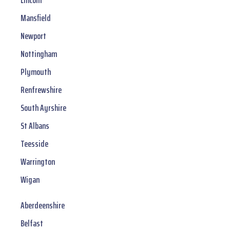
Lincoln
Mansfield
Newport
Nottingham
Plymouth
Renfrewshire
South Ayrshire
St Albans
Teesside
Warrington
Wigan
Aberdeenshire
Belfast