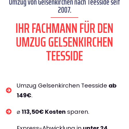
Umzug von Gelsenkirchen nach Teesside seit
2007.
IHR FACHMANN FÜR DEN
UMZUG GELSENKIRCHEN
TEESSIDE
Umzug Gelsenkirchen Teesside
ab
149€
.
⌀
113,50€ Kosten
sparen.
Express-Abwicklung in
unter 24