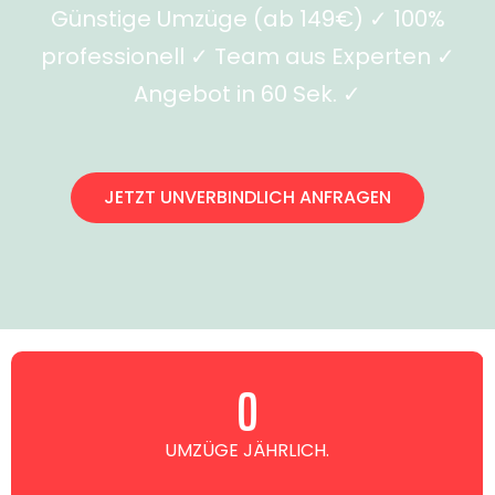
Günstige Umzüge (ab 149€) ✓ 100%
professionell ✓ Team aus Experten ✓
Angebot in 60 Sek. ✓
JETZT UNVERBINDLICH ANFRAGEN
0
UMZÜGE JÄHRLICH.