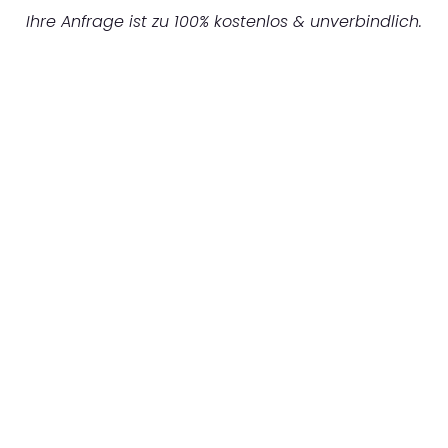
Ihre Anfrage ist zu 100% kostenlos & unverbindlich.
UNVERBINDLICHES ANGEBOT IN
UNTER 60 SEKUNDEN
:
Machen Sie sich bereit für einen
reibungslosen & sorgenfreien Umzug in
Gelsenkirchen: Erleben Sie, wie unser
Expertenteam Ihren Umzug schnell, sicher
und effizient gestaltet. Lassen Sie uns den
schweren Teil übernehmen & freuen Sie sich
auf einen entspannten und kostengünstigen