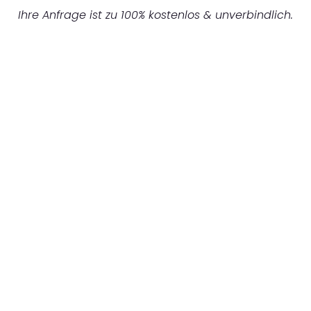
Ihre Anfrage ist zu 100% kostenlos & unverbindlich.
UNVERBINDLICHES ANGEBOT IN
UNTER 60 SEKUNDEN
:
Machen Sie sich bereit für einen
reibungslosen & sorgenfreien Umzug in
Gelsenkirchen: Erleben Sie, wie unser
Expertenteam Ihren Umzug schnell, sicher
und effizient gestaltet. Lassen Sie uns den
schweren Teil übernehmen & freuen Sie sich
auf einen entspannten und kostengünstigen