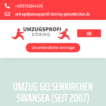
+4915792644435
anfrage@umzugsprofi-doering-gelsenkirchen.de
Umzugsunternehmen Gelsenkirchen
Umzugsservice Gelsenkirchen
Unverbindliche Anfrage
UMZUG GELSENKIRCHEN
SWANSEA (SEIT 2007)