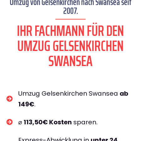
Umzug von Gelsenkirchen nach Swansea seit
2007.
IHR FACHMANN FÜR DEN
UMZUG GELSENKIRCHEN
SWANSEA
Umzug Gelsenkirchen Swansea
ab
149€
.
⌀
113,50€ Kosten
sparen.
Express-Abwicklung in
unter 24