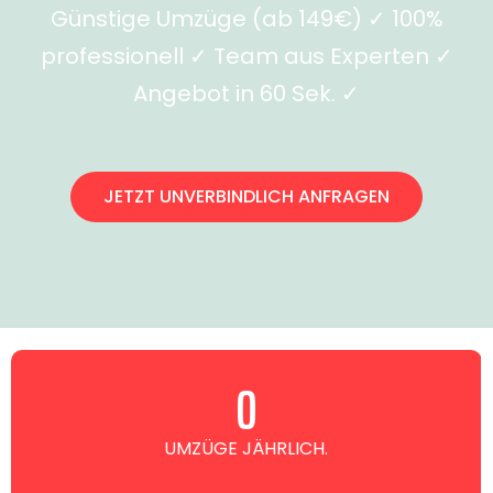
Günstige Umzüge (ab 149€) ✓ 100%
professionell ✓ Team aus Experten ✓
Angebot in 60 Sek. ✓
JETZT UNVERBINDLICH ANFRAGEN
0
UMZÜGE JÄHRLICH.