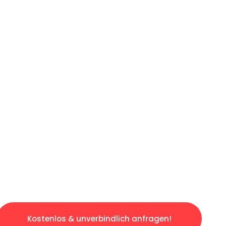
ICHES ANGEBOT IN
UNTER 60 S
losen & sorgenfreien Umzug in Gelsenkirchen
gestaltet. Lassen Sie uns den schweren Teil 
tspannten und kostengünstigen Servive!
Kostenlos & unverbindlich anfragen!