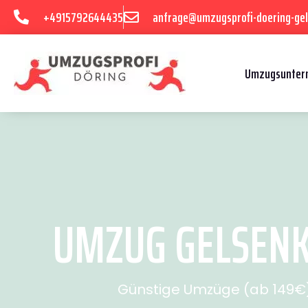
+4915792644435
anfrage@umzugsprofi-doering-gel
Umzugsuntern
UMZUG GELSENK
Günstige Umzüge (ab 149€) 