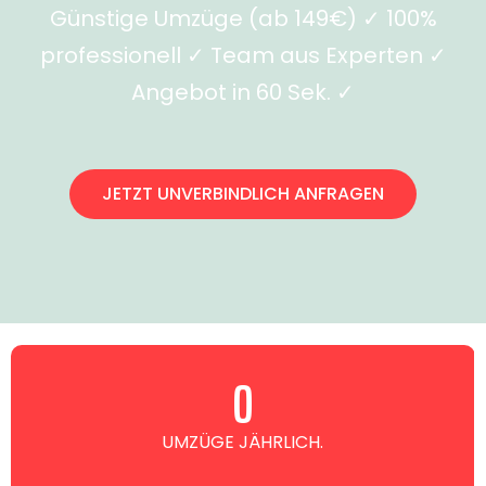
Günstige Umzüge (ab 149€) ✓ 100%
professionell ✓ Team aus Experten ✓
Angebot in 60 Sek. ✓
JETZT UNVERBINDLICH ANFRAGEN
0
UMZÜGE JÄHRLICH.