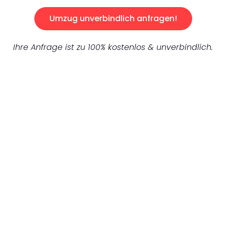
Umzug unverbindlich anfragen!
Ihre Anfrage ist zu 100% kostenlos & unverbindlich.
UNVERBINDLICHES ANGEBOT IN
UNTER 60 SEKUNDEN
:
Machen Sie sich bereit für einen
reibungslosen & sorgenfreien Umzug in
Gelsenkirchen: Erleben Sie, wie unser
Expertenteam Ihren Umzug schnell, sicher
und effizient gestaltet. Lassen Sie uns den