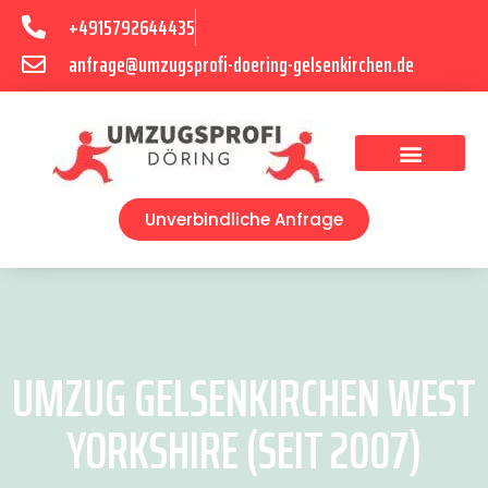
+4915792644435
anfrage@umzugsprofi-doering-gelsenkirchen.de
Umzugsunternehmen Gelsenkirchen
Umzugsservice Gelsenkirchen
Unverbindliche Anfrage
UMZUG GELSENKIRCHEN WEST
YORKSHIRE (SEIT 2007)