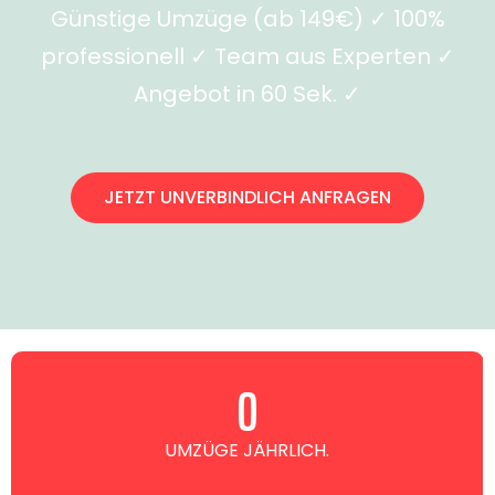
Günstige Umzüge (ab 149€) ✓ 100%
professionell ✓ Team aus Experten ✓
Angebot in 60 Sek. ✓
JETZT UNVERBINDLICH ANFRAGEN
0
UMZÜGE JÄHRLICH.