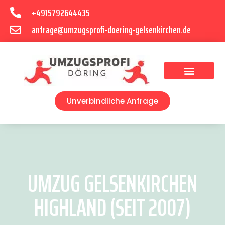
+4915792644435
anfrage@umzugsprofi-doering-gelsenkirchen.de
Umzugsunternehmen Gelsenkirchen
Umzugsservice Gelsenkirchen
Unverbindliche Anfrage
UMZUG GELSENKIRCHEN
HIGHLAND (SEIT 2007)