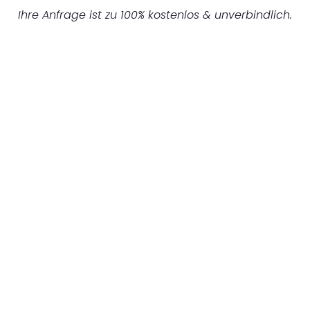
Ihre Anfrage ist zu 100% kostenlos & unverbindlich.
UNVERBINDLICHES ANGEBOT IN
UNTER 60 SEKUNDEN
:
Machen Sie sich bereit für einen
reibungslosen & sorgenfreien Umzug in
Gelsenkirchen: Erleben Sie, wie unser
Expertenteam Ihren Umzug schnell, sicher
und effizient gestaltet. Lassen Sie uns den
schweren Teil übernehmen & freuen Sie sich
auf einen entspannten und kostengünstigen