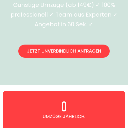
Günstige Umzüge (ab 149€) ✓ 100%
professionell ✓ Team aus Experten ✓
Angebot in 60 Sek. ✓
JETZT UNVERBINDLICH ANFRAGEN
0
UMZÜGE JÄHRLICH.