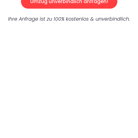
Umzug unverbindlich anfragen!
Ihre Anfrage ist zu 100% kostenlos & unverbindlich.
UNVERBINDLICHES ANGEBOT IN
UNTER 60 SEKUNDEN
:
Machen Sie sich bereit für einen
reibungslosen & sorgenfreien Umzug in
Gelsenkirchen: Erleben Sie, wie unser
Expertenteam Ihren Umzug schnell, sicher
und effizient gestaltet. Lassen Sie uns den
schweren Teil übernehmen & freuen Sie sich