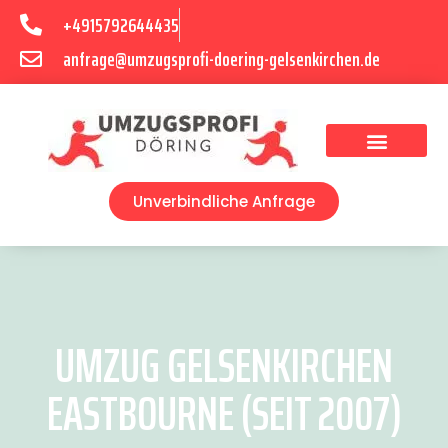
+4915792644435
anfrage@umzugsprofi-doering-gelsenkirchen.de
Umzugsunternehmen Gelsenkirchen
Umzugsservice Gelsenkirchen
Unverbindliche Anfrage
UMZUG GELSENKIRCHEN
EASTBOURNE (SEIT 2007)