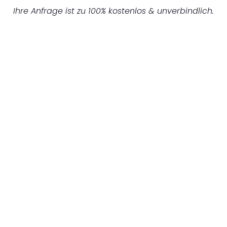
Ihre Anfrage ist zu 100% kostenlos & unverbindlich.
UNVERBINDLICHES ANGEBOT IN
UNTER 60 SEKUNDEN
:
Machen Sie sich bereit für einen
reibungslosen & sorgenfreien Umzug in
Gelsenkirchen: Erleben Sie, wie unser
Expertenteam Ihren Umzug schnell, sicher
und effizient gestaltet. Lassen Sie uns den
schweren Teil übernehmen & freuen Sie sich
auf einen entspannten und kostengünstigen