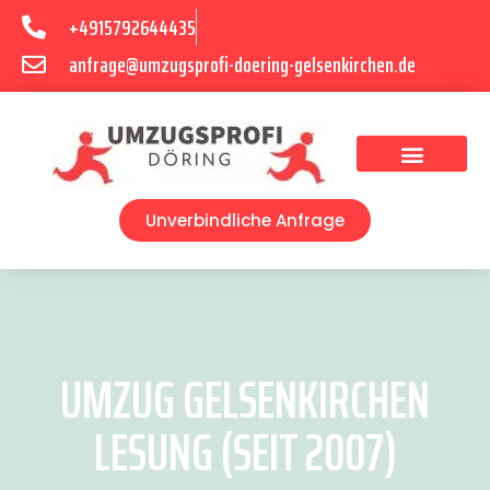
+4915792644435
anfrage@umzugsprofi-doering-gelsenkirchen.de
Umzugsunternehmen Gelsenkirchen
Umzugsservice Gelsenkirchen
Unverbindliche Anfrage
UMZUG GELSENKIRCHEN
LESUNG (SEIT 2007)