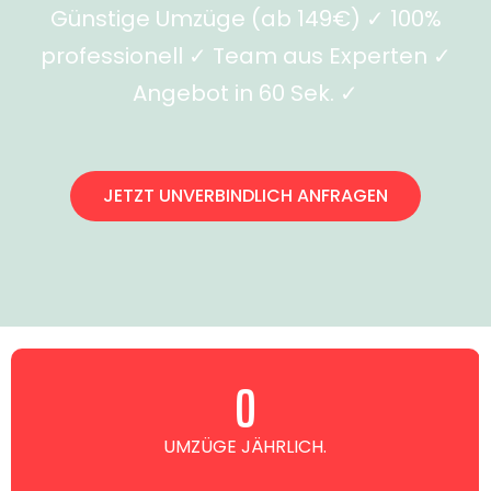
Günstige Umzüge (ab 149€) ✓ 100%
professionell ✓ Team aus Experten ✓
Angebot in 60 Sek. ✓
JETZT UNVERBINDLICH ANFRAGEN
0
UMZÜGE JÄHRLICH.