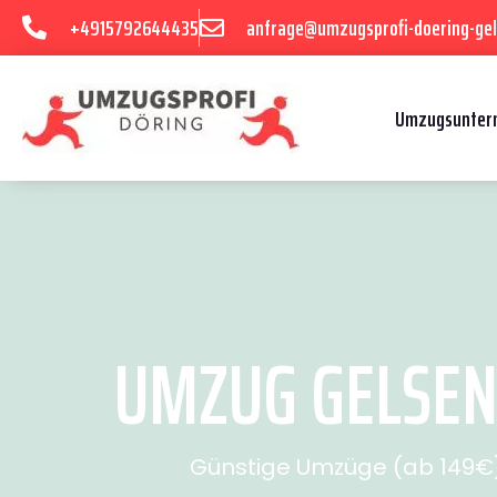
+4915792644435
anfrage@umzugsprofi-doering-gel
Umzugsuntern
UMZUG GELSENK
Günstige Umzüge (ab 149€) 