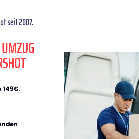
t seit 2007.
N UMZUG
RSHOT
b 149€
.
tunden
.