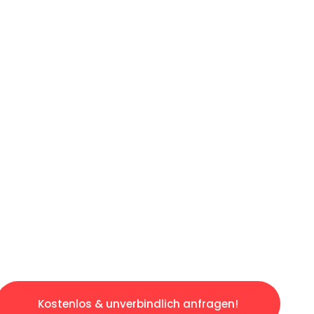
ICHES ANGEBOT IN
UNTER 60 S
losen & sorgenfreien Umzug in Gelsenkirchen
gestaltet. Lassen Sie uns den schweren Teil 
tspannten und kostengünstigen Servive!
Kostenlos & unverbindlich anfragen!