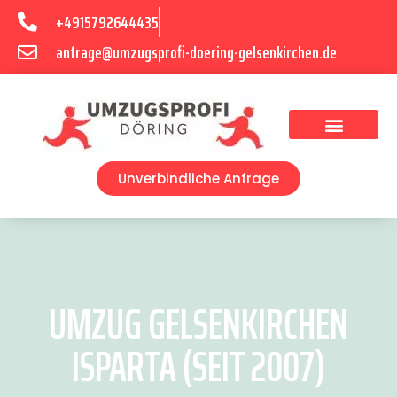
+4915792644435
anfrage@umzugsprofi-doering-gelsenkirchen.de
Umzugsunternehmen Gelsenkirchen
Umzugsservice Gelsenkirchen
Unverbindliche Anfrage
UMZUG GELSENKIRCHEN
ISPARTA (SEIT 2007)