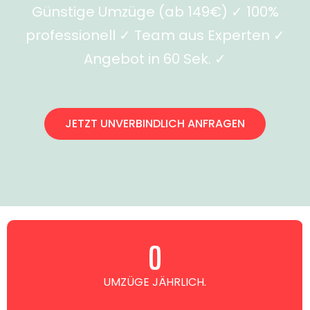
Günstige Umzüge (ab 149€) ✓ 100%
professionell ✓ Team aus Experten ✓
Angebot in 60 Sek. ✓
JETZT UNVERBINDLICH ANFRAGEN
0
UMZÜGE JÄHRLICH.