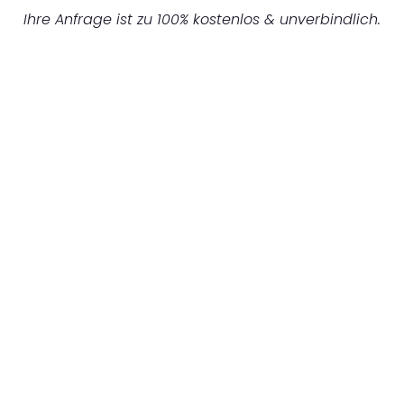
Ihre Anfrage ist zu 100% kostenlos & unverbindlich.
UNVERBINDLICHES ANGEBOT IN
UNTER 60 SEKUNDEN
:
Machen Sie sich bereit für einen
reibungslosen & sorgenfreien Umzug in
Gelsenkirchen: Erleben Sie, wie unser
Expertenteam Ihren Umzug schnell, sicher
und effizient gestaltet. Lassen Sie uns den
schweren Teil übernehmen & freuen Sie sich
auf einen entspannten und kostengünstigen