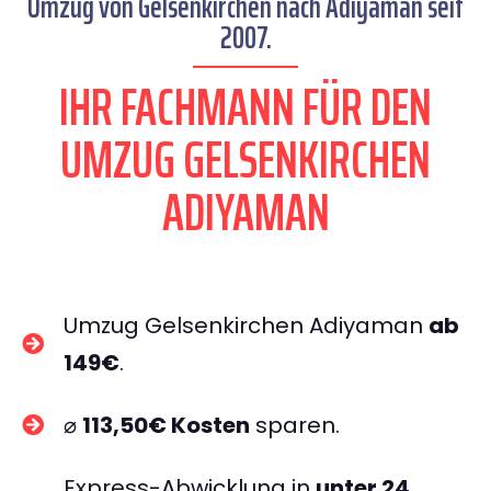
Umzug von Gelsenkirchen nach Adiyaman seit
2007.
IHR FACHMANN FÜR DEN
UMZUG GELSENKIRCHEN
ADIYAMAN
Umzug Gelsenkirchen Adiyaman
ab
149€
.
⌀
113,50€ Kosten
sparen.
Express-Abwicklung in
unter 24