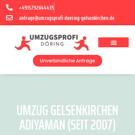
+4915792644435
anfrage@umzugsprofi-doering-gelsenkirchen.de
Umzugsunternehmen Gelsenkirchen
Umzugsservice Gelsenkirchen
Unverbindliche Anfrage
UMZUG GELSENKIRCHEN
ADIYAMAN (SEIT 2007)