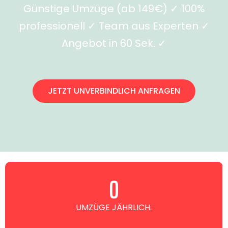
Günstige Umzüge (ab 149€) ✓ 100%
professionell ✓ Team aus Experten ✓
Angebot in 60 Sek. ✓
JETZT UNVERBINDLICH ANFRAGEN
0
UMZÜGE JÄHRLICH.