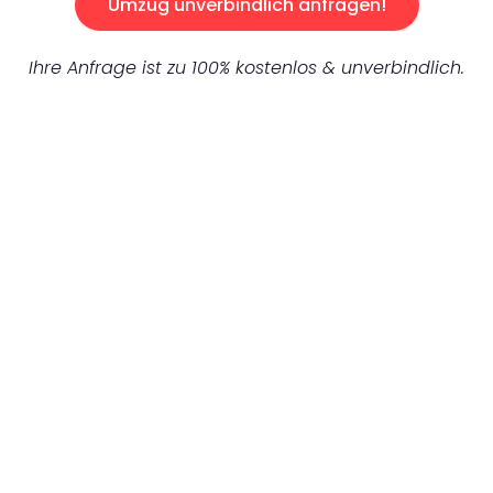
Umzug unverbindlich anfragen!
Ihre Anfrage ist zu 100% kostenlos & unverbindlich.
UNVERBINDLICHES ANGEBOT IN
UNTER 60 SEKUNDEN
:
Machen Sie sich bereit für einen
reibungslosen & sorgenfreien Umzug in
Gelsenkirchen: Erleben Sie, wie unser
Expertenteam Ihren Umzug schnell, sicher
und effizient gestaltet. Lassen Sie uns den
schweren Teil übernehmen & freuen Sie sich