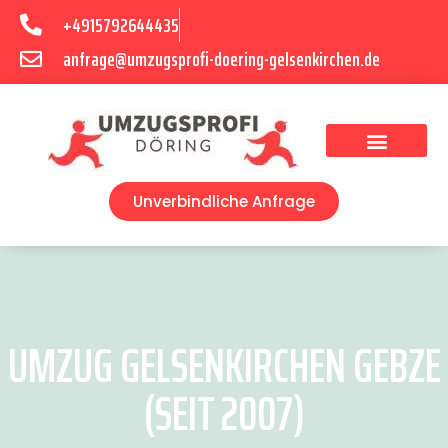
+4915792644435
anfrage@umzugsprofi-doering-gelsenkirchen.de
Umzugsunternehmen Gelsenkirchen
Umzugsservice Gelsenkirchen
Unverbindliche Anfrage
UMZUG GELSENKIRCHEN GEBZE
(SEIT 2007)