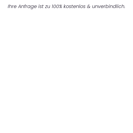
Ihre Anfrage ist zu 100% kostenlos & unverbindlich.
UNVERBINDLICHES ANGEBOT IN
UNTER 60 SEKUNDEN
:
Machen Sie sich bereit für einen
reibungslosen & sorgenfreien Umzug in
Gelsenkirchen: Erleben Sie, wie unser
Expertenteam Ihren Umzug schnell, sicher
und effizient gestaltet. Lassen Sie uns den
schweren Teil übernehmen & freuen Sie sich
auf einen entspannten und kostengünstigen