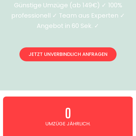
Günstige Umzüge (ab 149€) ✓ 100%
professionell ✓ Team aus Experten ✓
Angebot in 60 Sek. ✓
JETZT UNVERBINDLICH ANFRAGEN
0
UMZÜGE JÄHRLICH.