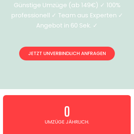
Günstige Umzüge (ab 149€) ✓ 100%
professionell ✓ Team aus Experten ✓
Angebot in 60 Sek. ✓
JETZT UNVERBINDLICH ANFRAGEN
0
UMZÜGE JÄHRLICH.