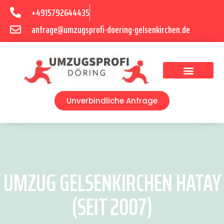
+4915792644435
anfrage@umzugsprofi-doering-gelsenkirchen.de
Umzugsunternehmen Gelsenkirchen
Umzugsservice Gelsenkirchen
Unverbindliche Anfrage
UMZUG GELSENKIRCHEN HATAY
(SEIT 2007)