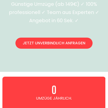
Günstige Umzüge (ab 149€) ✓ 100%
professionell ✓ Team aus Experten ✓
Angebot in 60 Sek. ✓
JETZT UNVERBINDLICH ANFRAGEN
0
UMZÜGE JÄHRLICH.