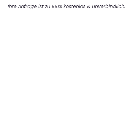
Ihre Anfrage ist zu 100% kostenlos & unverbindlich.
UNVERBINDLICHES ANGEBOT IN
UNTER 60 SEKUNDEN
:
Machen Sie sich bereit für einen
reibungslosen & sorgenfreien Umzug in
Gelsenkirchen: Erleben Sie, wie unser
Expertenteam Ihren Umzug schnell, sicher
und effizient gestaltet. Lassen Sie uns den
schweren Teil übernehmen & freuen Sie sich
auf einen entspannten und kostengünstigen