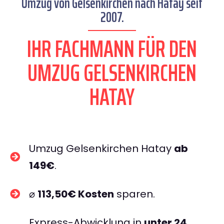
Umzug von Gelsenkirchen nach Hatay seit
2007.
IHR FACHMANN FÜR DEN
UMZUG GELSENKIRCHEN
HATAY
Umzug Gelsenkirchen Hatay
ab
149€
.
⌀
113,50€ Kosten
sparen.
Express-Abwicklung in
unter 24