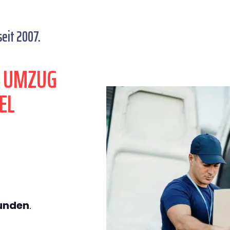
eit 2007.
N UMZUG
EL
.
tunden
.