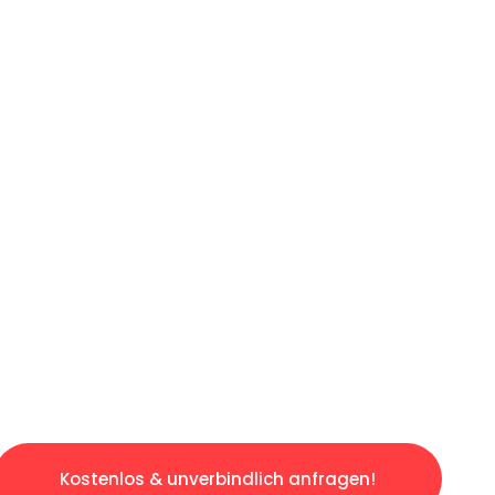
ICHES ANGEBOT IN
UNTER 60 S
losen & sorgenfreien Umzug in Gelsenkirchen
gestaltet. Lassen Sie uns den schweren Teil 
tspannten und kostengünstigen Servive!
Kostenlos & unverbindlich anfragen!