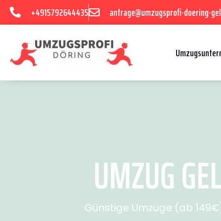
+4915792644435
anfrage@umzugsprofi-doering-gel
Umzugsuntern
UMZUG GELS
Günstige Umzüge (ab 149€) 