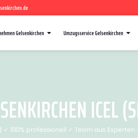
senkirchen.de
ehmen Gelsenkirchen
Umzugsservice Gelsenkirchen
ENKIRCHEN ICEL (S
✓ 100% professionell ✓ Team aus Experten ✓