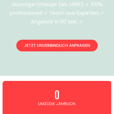
Günstige Umzüge (ab 149€) ✓ 100%
professionell ✓ Team aus Experten ✓
Angebot in 60 Sek. ✓
JETZT UNVERBINDLICH ANFRAGEN
0
UMZÜGE JÄHRLICH.