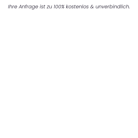
Ihre Anfrage ist zu 100% kostenlos & unverbindlich.
UNVERBINDLICHES ANGEBOT IN
UNTER 60 SEKUNDEN
:
Machen Sie sich bereit für einen
reibungslosen & sorgenfreien Umzug in
Gelsenkirchen: Erleben Sie, wie unser
Expertenteam Ihren Umzug schnell, sicher
und effizient gestaltet. Lassen Sie uns den
schweren Teil übernehmen & freuen Sie sich
auf einen entspannten und kostengünstigen