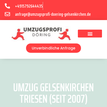
+4915792644435
anfrage@umzugsprofi-doering-gelsenkirchen.de
Umzugsunternehmen Gelsenkirchen
Umzugsservice Gelsenkirchen
Unverbindliche Anfrage
UMZUG GELSENKIRCHEN
TRIESEN (SEIT 2007)