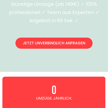
Günstige Umzüge (ab 149€) ✓ 100%
professionell ✓ Team aus Experten ✓
Angebot in 60 Sek. ✓
JETZT UNVERBINDLICH ANFRAGEN
0
UMZÜGE JÄHRLICH.