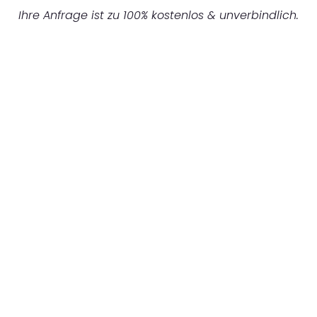
Ihre Anfrage ist zu 100% kostenlos & unverbindlich.
UNVERBINDLICHES ANGEBOT IN
UNTER 60 SEKUNDEN
:
Machen Sie sich bereit für einen
reibungslosen & sorgenfreien Umzug in
Gelsenkirchen: Erleben Sie, wie unser
Expertenteam Ihren Umzug schnell, sicher
und effizient gestaltet. Lassen Sie uns den
schweren Teil übernehmen & freuen Sie sich
auf einen entspannten und kostengünstigen