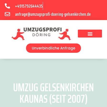
+4915792644435
anfrage@umzugsprofi-doering-gelsenkirchen.de
Umzugsunternehmen Gelsenkirchen
Umzugsservice Gelsenkirchen
Unverbindliche Anfrage
UMZUG GELSENKIRCHEN
KAUNAS (SEIT 2007)