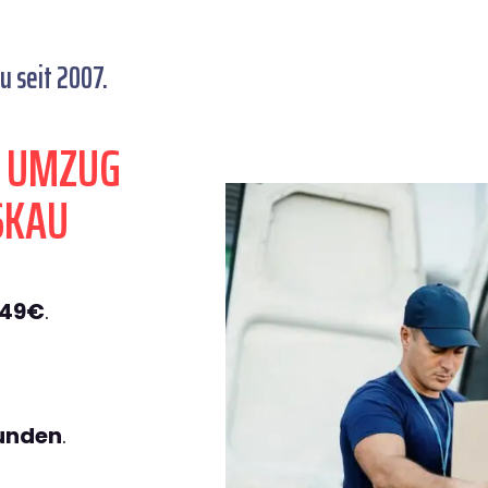
 seit 2007.
N UMZUG
SKAU
149€
.
tunden
.