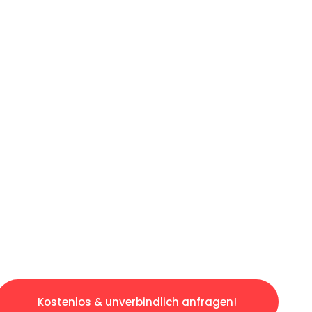
ICHES ANGEBOT IN
UNTER 60 S
losen & sorgenfreien Umzug in Gelsenkirchen
gestaltet. Lassen Sie uns den schweren Teil 
tspannten und kostengünstigen Servive!
Kostenlos & unverbindlich anfragen!