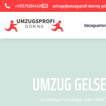
+4915792644435
anfrage@umzugsprofi-doering-gel
Umzugsuntern
UMZUG GELSE
Günstige Umzüge (ab 149€) 