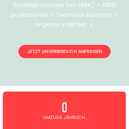
Günstige Umzüge (ab 149€) ✓ 100%
professionell ✓ Team aus Experten ✓
Angebot in 60 Sek. ✓
JETZT UNVERBINDLICH ANFRAGEN
0
UMZÜGE JÄHRLICH.