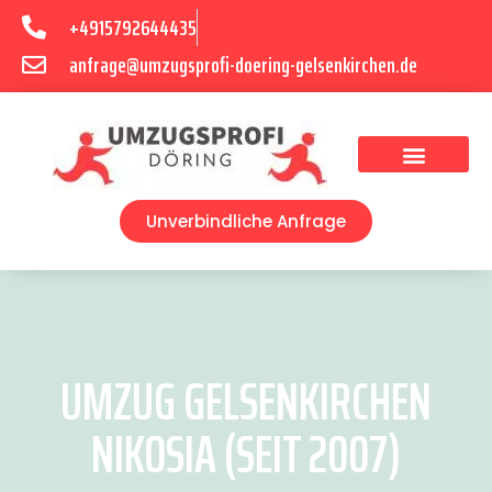
+4915792644435
anfrage@umzugsprofi-doering-gelsenkirchen.de
Umzugsunternehmen Gelsenkirchen
Umzugsservice Gelsenkirchen
Unverbindliche Anfrage
UMZUG GELSENKIRCHEN
NIKOSIA (SEIT 2007)