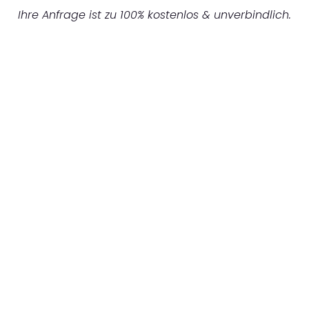
Ihre Anfrage ist zu 100% kostenlos & unverbindlich.
UNVERBINDLICHES ANGEBOT IN
UNTER 60 SEKUNDEN
:
Machen Sie sich bereit für einen
reibungslosen & sorgenfreien Umzug in
Gelsenkirchen: Erleben Sie, wie unser
Expertenteam Ihren Umzug schnell, sicher
und effizient gestaltet. Lassen Sie uns den
schweren Teil übernehmen & freuen Sie sich
auf einen entspannten und kostengünstigen