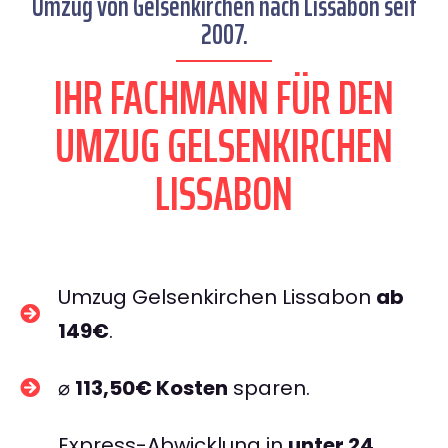
Umzug von Gelsenkirchen nach Lissabon seit
2007.
IHR FACHMANN FÜR DEN
UMZUG GELSENKIRCHEN
LISSABON
Umzug Gelsenkirchen Lissabon
ab
149€
.
⌀
113,50€ Kosten
sparen.
Express-Abwicklung in
unter 24