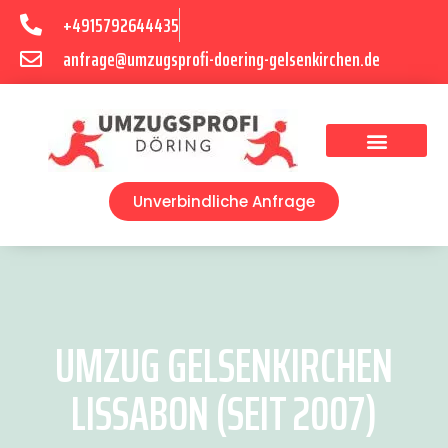
+4915792644435
anfrage@umzugsprofi-doering-gelsenkirchen.de
Umzugsunternehmen Gelsenkirchen
Umzugsservice Gelsenkirchen
Unverbindliche Anfrage
UMZUG GELSENKIRCHEN
LISSABON (SEIT 2007)