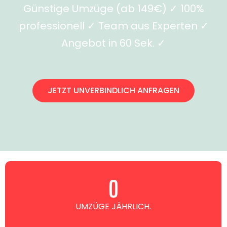
Günstige Umzüge (ab 149€) ✓ 100%
professionell ✓ Team aus Experten ✓
Angebot in 60 Sek. ✓
JETZT UNVERBINDLICH ANFRAGEN
0
UMZÜGE JÄHRLICH.