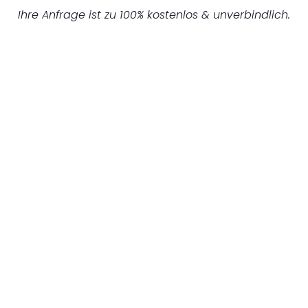
Ihre Anfrage ist zu 100% kostenlos & unverbindlich.
UNVERBINDLICHES ANGEBOT IN
UNTER 60 SEKUNDEN
:
Machen Sie sich bereit für einen
reibungslosen & sorgenfreien Umzug in
Gelsenkirchen: Erleben Sie, wie unser
Expertenteam Ihren Umzug schnell, sicher
und effizient gestaltet. Lassen Sie uns den
schweren Teil übernehmen & freuen Sie sich
auf einen entspannten und kostengünstigen