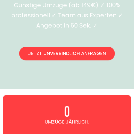
Günstige Umzüge (ab 149€) ✓ 100%
professionell ✓ Team aus Experten ✓
Angebot in 60 Sek. ✓
JETZT UNVERBINDLICH ANFRAGEN
0
UMZÜGE JÄHRLICH.