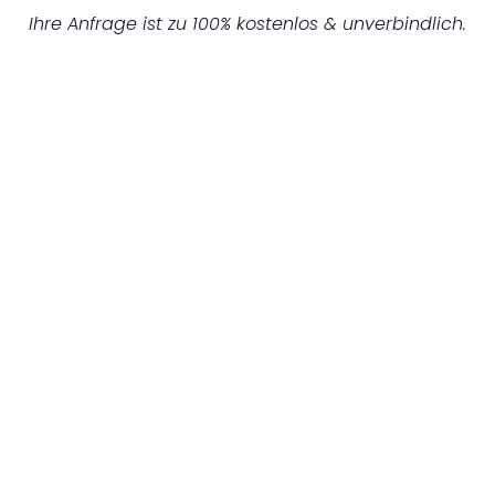
Ihre Anfrage ist zu 100% kostenlos & unverbindlich.
UNVERBINDLICHES ANGEBOT IN
UNTER 60 SEKUNDEN
:
Machen Sie sich bereit für einen
reibungslosen & sorgenfreien Umzug in
Gelsenkirchen: Erleben Sie, wie unser
Expertenteam Ihren Umzug schnell, sicher
und effizient gestaltet. Lassen Sie uns den
schweren Teil übernehmen & freuen Sie sich
auf einen entspannten und kostengünstigen