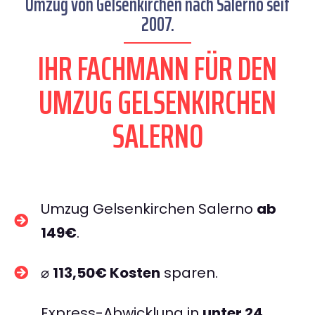
Umzug von Gelsenkirchen nach Salerno seit
2007.
IHR FACHMANN FÜR DEN
UMZUG GELSENKIRCHEN
SALERNO
Umzug Gelsenkirchen Salerno
ab
149€
.
⌀
113,50€ Kosten
sparen.
Express-Abwicklung in
unter 24