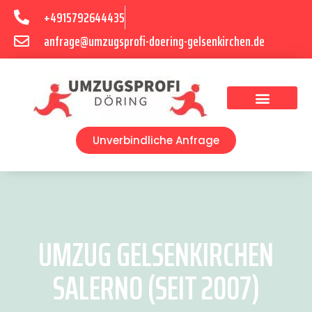
+4915792644435
anfrage@umzugsprofi-doering-gelsenkirchen.de
Umzugsunternehmen Gelsenkirchen
Umzugsservice Gelsenkirchen
Unverbindliche Anfrage
UMZUG GELSENKIRCHEN
SALERNO (SEIT 2007)