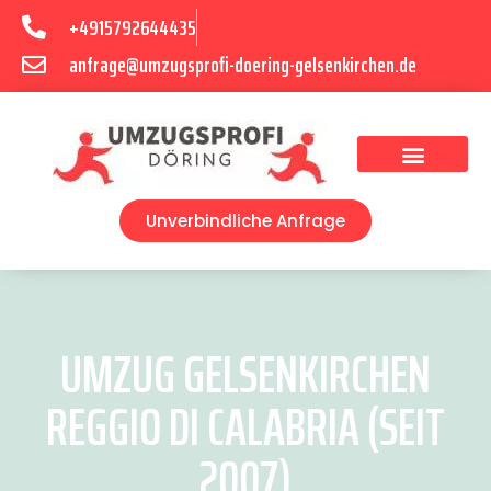
+4915792644435
anfrage@umzugsprofi-doering-gelsenkirchen.de
Umzugsunternehmen Gelsenkirchen
Umzugsservice Gelsenkirchen
Unverbindliche Anfrage
UMZUG GELSENKIRCHEN
REGGIO DI CALABRIA (SEIT
2007)