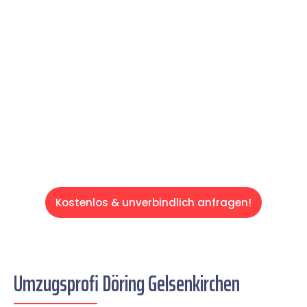
Expertenteam Ihren Umzug schnell, sicher
und effizient gestaltet. Lassen Sie uns den
schweren Teil übernehmen & freuen Sie sich
auf einen entspannten und kostengünstigen
Servive!
Kostenlos & unverbindlich anfragen!
Umzugsprofi Döring Gelsenkirchen