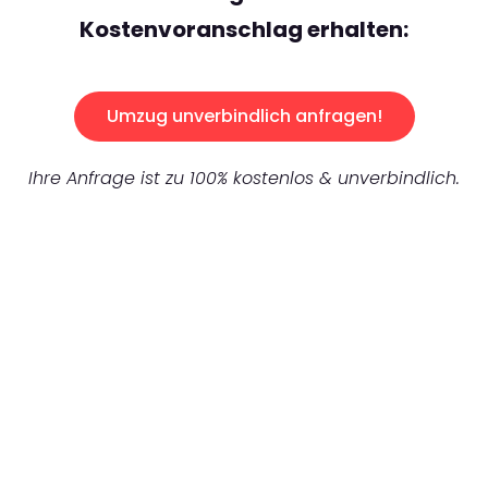
Kostenvoranschlag erhalten:
Umzug unverbindlich anfragen!
Ihre Anfrage ist zu 100% kostenlos & unverbindlich.
UNVERBINDLICHES ANGEBOT IN
UNTER 60 SEKUNDEN
:
Machen Sie sich bereit für einen
reibungslosen & sorgenfreien Umzug in
Gelsenkirchen: Erleben Sie, wie unser