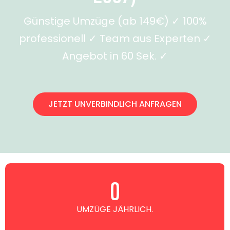
Günstige Umzüge (ab 149€) ✓ 100%
professionell ✓ Team aus Experten ✓
Angebot in 60 Sek. ✓
JETZT UNVERBINDLICH ANFRAGEN
0
UMZÜGE JÄHRLICH.