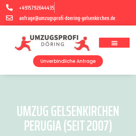
+4915792644435
anfrage@umzugsprofi-doering-gelsenkirchen.de
Umzugsunternehmen Gelsenkirchen
Umzugsservice Gelsenkirchen
Unverbindliche Anfrage
UMZUG GELSENKIRCHEN
PERUGIA (SEIT 2007)