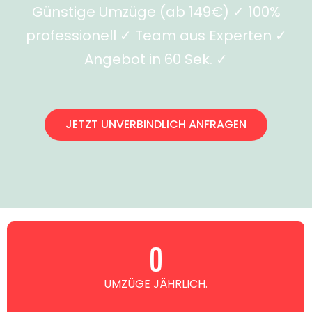
Günstige Umzüge (ab 149€) ✓ 100%
professionell ✓ Team aus Experten ✓
Angebot in 60 Sek. ✓
JETZT UNVERBINDLICH ANFRAGEN
0
UMZÜGE JÄHRLICH.