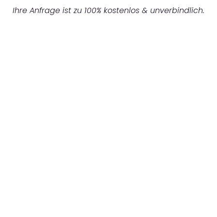
Ihre Anfrage ist zu 100% kostenlos & unverbindlich.
UNVERBINDLICHES ANGEBOT IN
UNTER 60 SEKUNDEN
:
Machen Sie sich bereit für einen
reibungslosen & sorgenfreien Umzug in
Gelsenkirchen: Erleben Sie, wie unser
Expertenteam Ihren Umzug schnell, sicher
und effizient gestaltet. Lassen Sie uns den
schweren Teil übernehmen & freuen Sie sich
auf einen entspannten und kostengünstigen