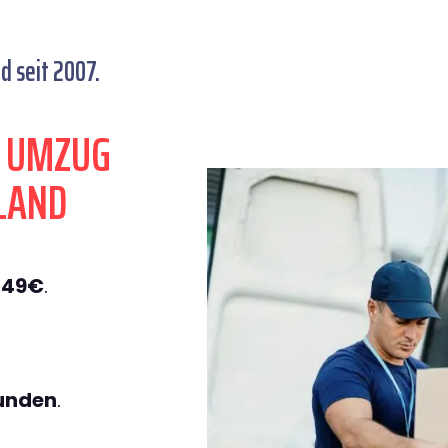
 seit 2007.
N UMZUG
LAND
149€
.
tunden
.