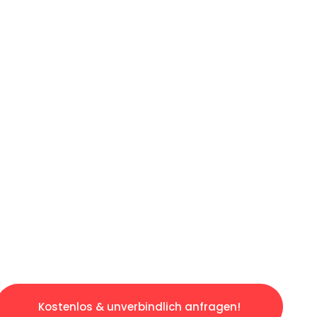
ICHES ANGEBOT IN
UNTER 60 S
losen & sorgenfreien Umzug in Gelsenkirchen
gestaltet. Lassen Sie uns den schweren Teil 
tspannten und kostengünstigen Servive!
Kostenlos & unverbindlich anfragen!