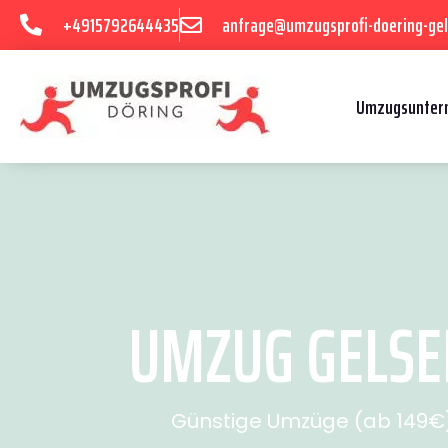
+4915792644435
anfrage@umzugsprofi-doering-gel
Umzugsuntern
UMZUG GELSEN
Günstige Umzüge (ab 149€) 