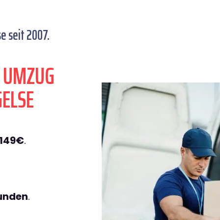
e seit 2007.
N UMZUG
GELSE
 149€
.
tunden
.