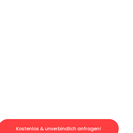
ICHES ANGEBOT IN
UNTER 60 S
losen & sorgenfreien Umzug in Gelsenkirchen
gestaltet. Lassen Sie uns den schweren Teil 
tspannten und kostengünstigen Servive!
Kostenlos & unverbindlich anfragen!