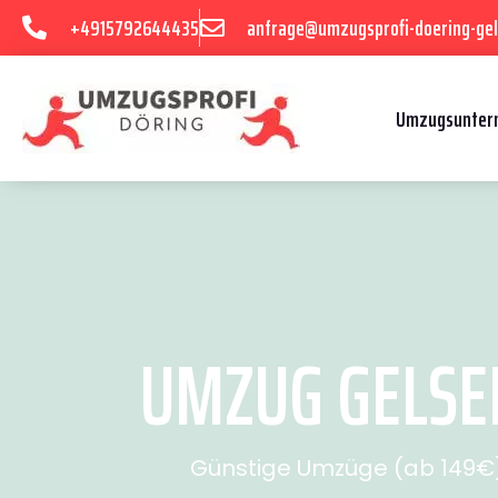
+4915792644435
anfrage@umzugsprofi-doering-gel
Umzugsuntern
UMZUG GELSEN
Günstige Umzüge (ab 149€) 