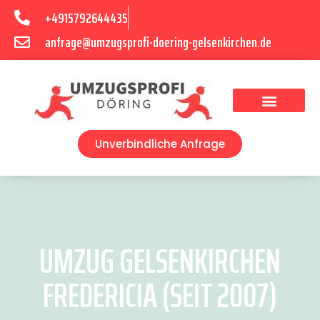
+4915792644435
anfrage@umzugsprofi-doering-gelsenkirchen.de
Umzugsunternehmen Gelsenkirchen
Umzugsservice Gelsenkirchen
Unverbindliche Anfrage
UMZUG GELSENKIRCHEN
FREDERICIA (SEIT 2007)