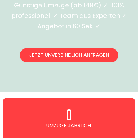
Günstige Umzüge (ab 149€) ✓ 100%
professionell ✓ Team aus Experten ✓
Angebot in 60 Sek. ✓
JETZT UNVERBINDLICH ANFRAGEN
0
UMZÜGE JÄHRLICH.