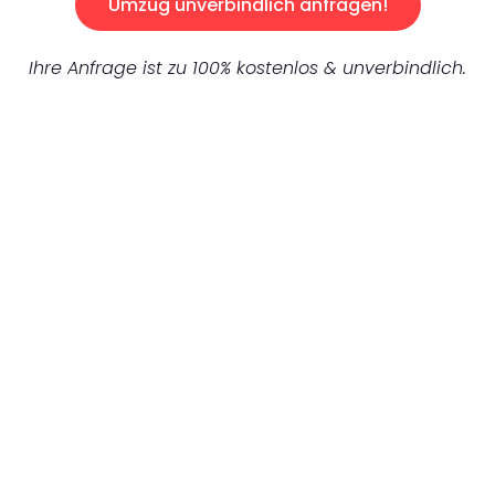
Umzug unverbindlich anfragen!
Ihre Anfrage ist zu 100% kostenlos & unverbindlich.
UNVERBINDLICHES ANGEBOT IN
UNTER 60 SEKUNDEN
:
Machen Sie sich bereit für einen
reibungslosen & sorgenfreien Umzug in
Gelsenkirchen: Erleben Sie, wie unser
Expertenteam Ihren Umzug schnell, sicher
und effizient gestaltet. Lassen Sie uns den
schweren Teil übernehmen & freuen Sie sich