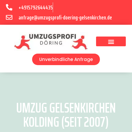
+4915792644435
anfrage@umzugsprofi-doering-gelsenkirchen.de
Umzugsunternehmen Gelsenkirchen
Umzugsservice Gelsenkirchen
Unverbindliche Anfrage
UMZUG GELSENKIRCHEN
KOLDING (SEIT 2007)