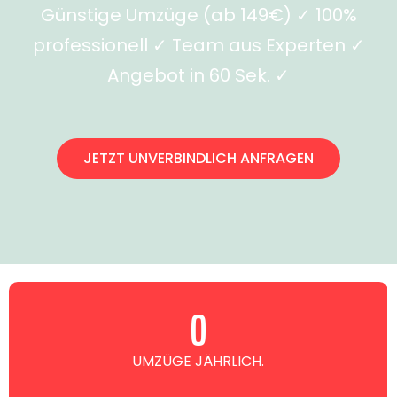
Günstige Umzüge (ab 149€) ✓ 100%
professionell ✓ Team aus Experten ✓
Angebot in 60 Sek. ✓
JETZT UNVERBINDLICH ANFRAGEN
0
UMZÜGE JÄHRLICH.