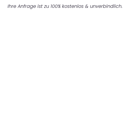
Ihre Anfrage ist zu 100% kostenlos & unverbindlich.
UNVERBINDLICHES ANGEBOT IN
UNTER 60 SEKUNDEN
:
Machen Sie sich bereit für einen
reibungslosen & sorgenfreien Umzug in
Gelsenkirchen: Erleben Sie, wie unser
Expertenteam Ihren Umzug schnell, sicher
und effizient gestaltet. Lassen Sie uns den
schweren Teil übernehmen & freuen Sie sich
auf einen entspannten und kostengünstigen