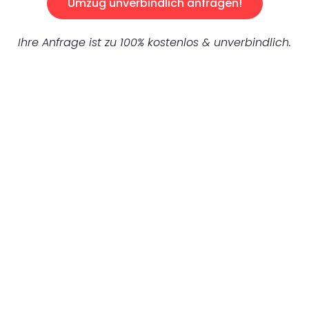
Umzug unverbindlich anfragen!
Ihre Anfrage ist zu 100% kostenlos & unverbindlich.
UNVERBINDLICHES ANGEBOT IN
UNTER 60 SEKUNDEN
:
Machen Sie sich bereit für einen
reibungslosen & sorgenfreien Umzug in
Gelsenkirchen: Erleben Sie, wie unser
Expertenteam Ihren Umzug schnell, sicher
und effizient gestaltet. Lassen Sie uns den
schweren Teil übernehmen & freuen Sie sich