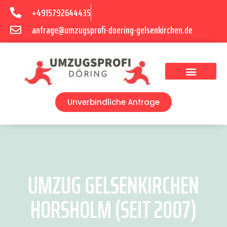
+4915792644435
anfrage@umzugsprofi-doering-gelsenkirchen.de
Umzugsunternehmen Gelsenkirchen
Umzugsservice Gelsenkirchen
Unverbindliche Anfrage
UMZUG GELSENKIRCHEN
HORSHOLM (SEIT 2007)