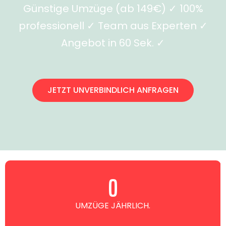
Günstige Umzüge (ab 149€) ✓ 100%
professionell ✓ Team aus Experten ✓
Angebot in 60 Sek. ✓
JETZT UNVERBINDLICH ANFRAGEN
0
UMZÜGE JÄHRLICH.