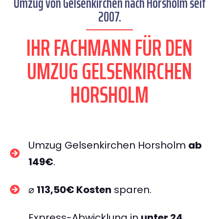
Umzug von Gelsenkirchen nach Horsholm seit
2007.
IHR FACHMANN FÜR DEN
UMZUG GELSENKIRCHEN
HORSHOLM
Umzug Gelsenkirchen Horsholm
ab
149€
.
⌀
113,50€ Kosten
sparen.
Express-Abwicklung in
unter 24