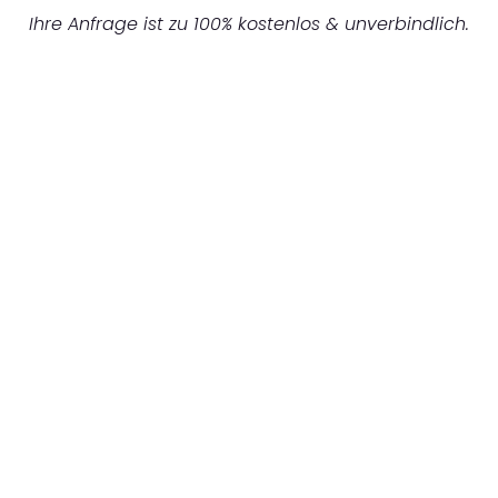
Ihre Anfrage ist zu 100% kostenlos & unverbindlich.
UNVERBINDLICHES ANGEBOT IN
UNTER 60 SEKUNDEN
:
Machen Sie sich bereit für einen
reibungslosen & sorgenfreien Umzug in
Gelsenkirchen: Erleben Sie, wie unser
Expertenteam Ihren Umzug schnell, sicher
und effizient gestaltet. Lassen Sie uns den
schweren Teil übernehmen & freuen Sie sich
auf einen entspannten und kostengünstigen