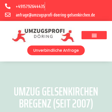
+4915792644435
anfrage@umzugsprofi-doering-gelsenkirchen.de
Umzugsunternehmen Gelsenkirchen
Umzugsservice Gelsenkirchen
Unverbindliche Anfrage
UMZUG GELSENKIRCHEN
BREGENZ (SEIT 2007)