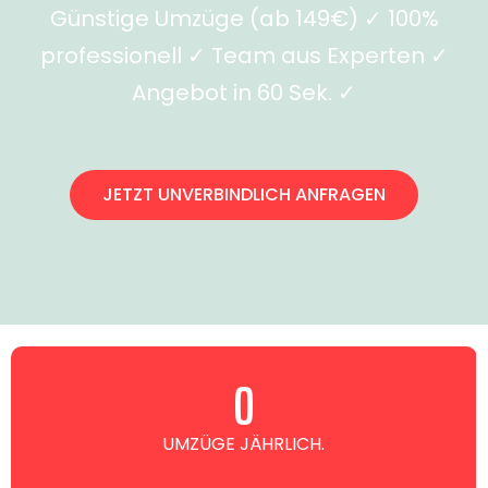
Günstige Umzüge (ab 149€) ✓ 100%
professionell ✓ Team aus Experten ✓
Angebot in 60 Sek. ✓
JETZT UNVERBINDLICH ANFRAGEN
0
UMZÜGE JÄHRLICH.