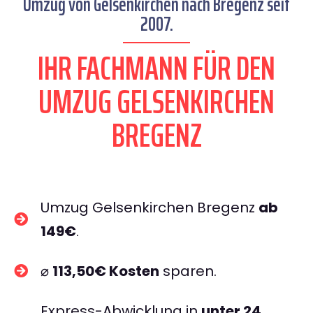
Umzug von Gelsenkirchen nach Bregenz seit
2007.
IHR FACHMANN FÜR DEN
UMZUG GELSENKIRCHEN
BREGENZ
Umzug Gelsenkirchen Bregenz
ab
149€
.
⌀
113,50€ Kosten
sparen.
Express-Abwicklung in
unter 24