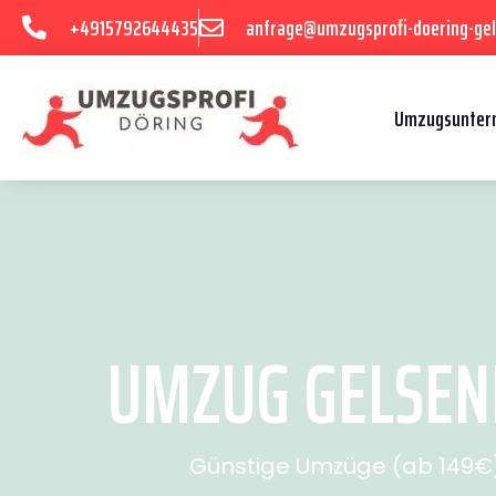
+4915792644435
anfrage@umzugsprofi-doering-gel
Umzugsuntern
UMZUG GELSENK
Günstige Umzüge (ab 149€) 