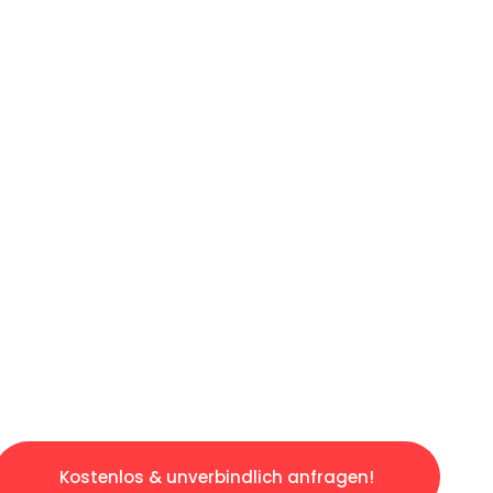
ICHES ANGEBOT IN
UNTER 60 S
losen & sorgenfreien Umzug in Gelsenkirchen
gestaltet. Lassen Sie uns den schweren Teil 
tspannten und kostengünstigen Servive!
Kostenlos & unverbindlich anfragen!