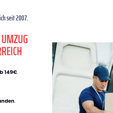
ch seit 2007.
N UMZUG
RREICH
b 149€
.
tunden
.