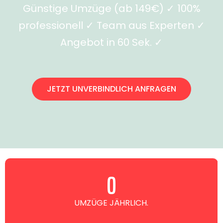
Günstige Umzüge (ab 149€) ✓ 100%
professionell ✓ Team aus Experten ✓
Angebot in 60 Sek. ✓
JETZT UNVERBINDLICH ANFRAGEN
0
UMZÜGE JÄHRLICH.