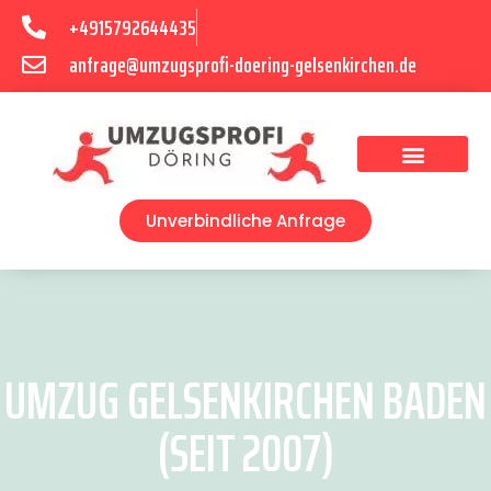
+4915792644435
anfrage@umzugsprofi-doering-gelsenkirchen.de
Umzugsunternehmen Gelsenkirchen
Umzugsservice Gelsenkirchen
Unverbindliche Anfrage
UMZUG GELSENKIRCHEN BADEN
(SEIT 2007)