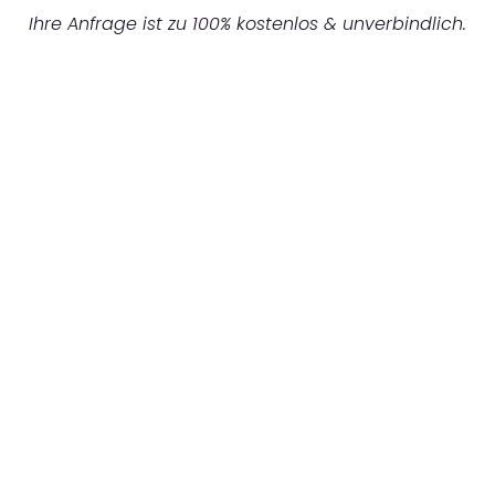
Ihre Anfrage ist zu 100% kostenlos & unverbindlich.
UNVERBINDLICHES ANGEBOT IN
UNTER 60 SEKUNDEN
:
Machen Sie sich bereit für einen
reibungslosen & sorgenfreien Umzug in
Gelsenkirchen: Erleben Sie, wie unser
Expertenteam Ihren Umzug schnell, sicher
und effizient gestaltet. Lassen Sie uns den
schweren Teil übernehmen & freuen Sie sich
auf einen entspannten und kostengünstigen