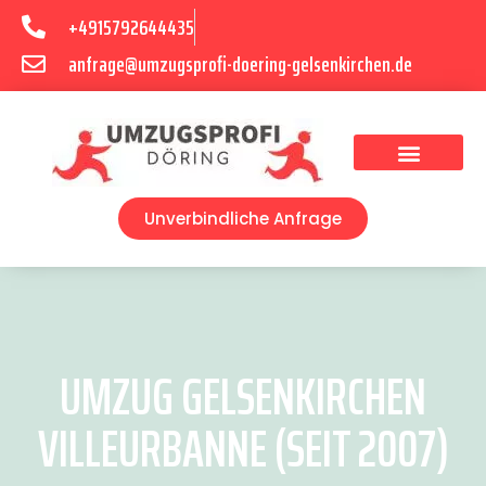
+4915792644435
anfrage@umzugsprofi-doering-gelsenkirchen.de
Umzugsunternehmen Gelsenkirchen
Umzugsservice Gelsenkirchen
Unverbindliche Anfrage
UMZUG GELSENKIRCHEN
VILLEURBANNE (SEIT 2007)