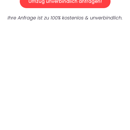
Umzug unverbindlich anfragen!
Ihre Anfrage ist zu 100% kostenlos & unverbindlich.
UNVERBINDLICHES ANGEBOT IN
UNTER 60 SEKUNDEN
:
Machen Sie sich bereit für einen
reibungslosen & sorgenfreien Umzug in
Gelsenkirchen: Erleben Sie, wie unser
Expertenteam Ihren Umzug schnell, sicher
und effizient gestaltet. Lassen Sie uns den
schweren Teil übernehmen & freuen Sie sich