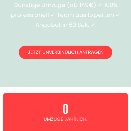
Günstige Umzüge (ab 149€) ✓ 100%
professionell ✓ Team aus Experten ✓
Angebot in 60 Sek. ✓
JETZT UNVERBINDLICH ANFRAGEN
0
UMZÜGE JÄHRLICH.