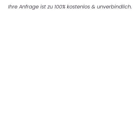
Ihre Anfrage ist zu 100% kostenlos & unverbindlich.
UNVERBINDLICHES ANGEBOT IN
UNTER 60 SEKUNDEN
:
Machen Sie sich bereit für einen
reibungslosen & sorgenfreien Umzug in
Gelsenkirchen: Erleben Sie, wie unser
Expertenteam Ihren Umzug schnell, sicher
und effizient gestaltet. Lassen Sie uns den
schweren Teil übernehmen & freuen Sie sich
auf einen entspannten und kostengünstigen