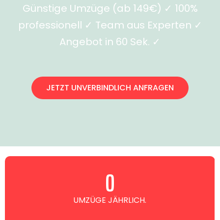
Günstige Umzüge (ab 149€) ✓ 100%
professionell ✓ Team aus Experten ✓
Angebot in 60 Sek. ✓
JETZT UNVERBINDLICH ANFRAGEN
0
UMZÜGE JÄHRLICH.