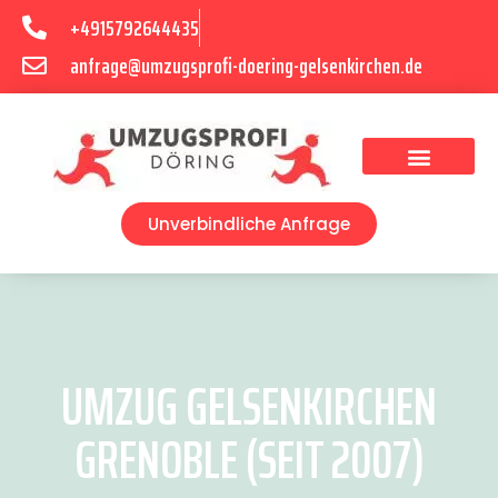
+4915792644435
anfrage@umzugsprofi-doering-gelsenkirchen.de
Umzugsunternehmen Gelsenkirchen
Umzugsservice Gelsenkirchen
Unverbindliche Anfrage
UMZUG GELSENKIRCHEN
GRENOBLE (SEIT 2007)