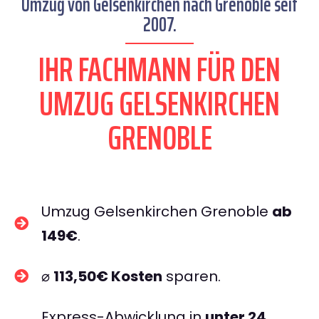
Umzug von Gelsenkirchen nach Grenoble seit
2007.
IHR FACHMANN FÜR DEN
UMZUG GELSENKIRCHEN
GRENOBLE
Umzug Gelsenkirchen Grenoble
ab
149€
.
⌀
113,50€ Kosten
sparen.
Express-Abwicklung in
unter 24