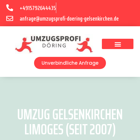
+4915792644435
anfrage@umzugsprofi-doering-gelsenkirchen.de
Umzugsunternehmen Gelsenkirchen
Umzugsservice Gelsenkirchen
Unverbindliche Anfrage
UMZUG GELSENKIRCHEN
LIMOGES (SEIT 2007)