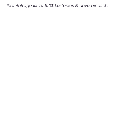
Ihre Anfrage ist zu 100% kostenlos & unverbindlich.
UNVERBINDLICHES ANGEBOT IN
UNTER 60 SEKUNDEN
:
Machen Sie sich bereit für einen
reibungslosen & sorgenfreien Umzug in
Gelsenkirchen: Erleben Sie, wie unser
Expertenteam Ihren Umzug schnell, sicher
und effizient gestaltet. Lassen Sie uns den
schweren Teil übernehmen & freuen Sie sich
auf einen entspannten und kostengünstigen