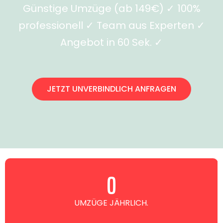
Günstige Umzüge (ab 149€) ✓ 100%
professionell ✓ Team aus Experten ✓
Angebot in 60 Sek. ✓
JETZT UNVERBINDLICH ANFRAGEN
0
UMZÜGE JÄHRLICH.