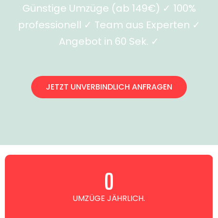
Günstige Umzüge (ab 149€) ✓ 100%
professionell ✓ Team aus Experten ✓
Angebot in 60 Sek. ✓
JETZT UNVERBINDLICH ANFRAGEN
0
UMZÜGE JÄHRLICH.