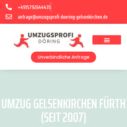
+4915792644435
anfrage@umzugsprofi-doering-gelsenkirchen.de
Umzugsunternehmen Gelsenkirchen
Umzugsservice Gelsenkirchen
Unverbindliche Anfrage
UMZUG GELSENKIRCHEN FÜRTH
(SEIT 2007)