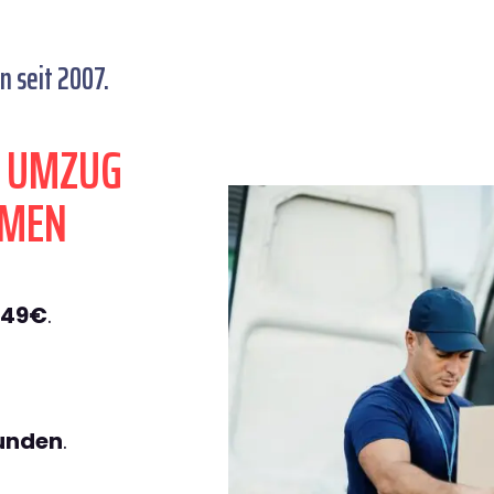
 seit 2007.
N UMZUG
EMEN
149€
.
tunden
.