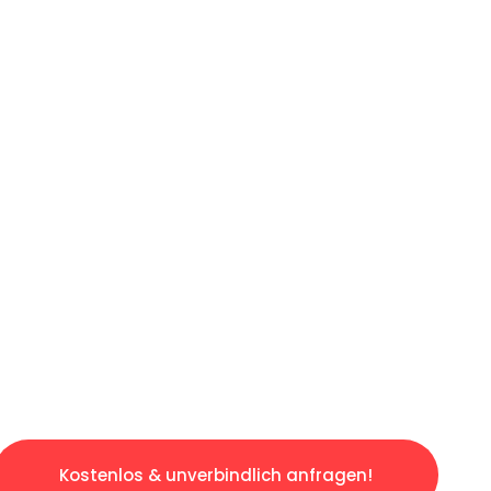
ICHES ANGEBOT IN
UNTER 60 S
losen & sorgenfreien Umzug in Gelsenkirchen
gestaltet. Lassen Sie uns den schweren Teil 
tspannten und kostengünstigen Servive!
Kostenlos & unverbindlich anfragen!