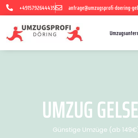
+4915792644435
anfrage@umzugsprofi-doering-gel
Umzugsuntern
UMZUG GELSE
Günstige Umzüge (ab 149€) 