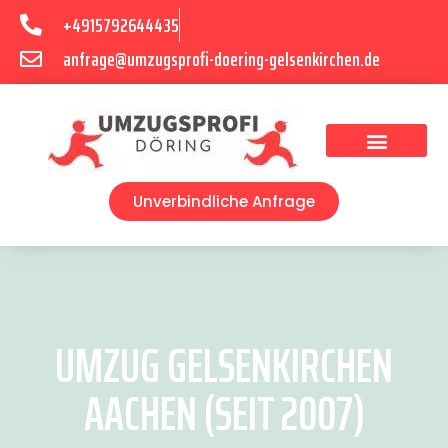
+4915792644435
anfrage@umzugsprofi-doering-gelsenkirchen.de
Umzugsunternehmen Gelsenkirchen
Umzugsservice Gelsenkirchen
Unverbindliche Anfrage
UMZUG GELSENKIRCHEN
AACHEN (SEIT 2007)