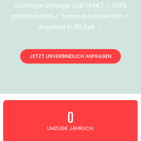
Günstige Umzüge (ab 149€) ✓ 100%
professionell ✓ Team aus Experten ✓
Angebot in 60 Sek. ✓
JETZT UNVERBINDLICH ANFRAGEN
0
UMZÜGE JÄHRLICH.