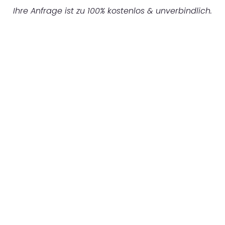
Ihre Anfrage ist zu 100% kostenlos & unverbindlich.
UNVERBINDLICHES ANGEBOT IN
UNTER 60 SEKUNDEN
:
Machen Sie sich bereit für einen
reibungslosen & sorgenfreien Umzug in
Gelsenkirchen: Erleben Sie, wie unser
Expertenteam Ihren Umzug schnell, sicher
und effizient gestaltet. Lassen Sie uns den
schweren Teil übernehmen & freuen Sie sich
auf einen entspannten und kostengünstigen