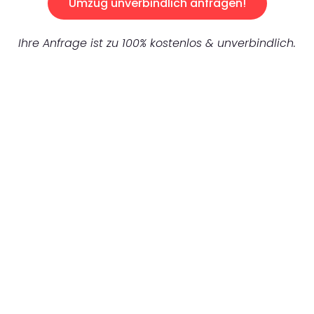
Umzug unverbindlich anfragen!
Ihre Anfrage ist zu 100% kostenlos & unverbindlich.
UNVERBINDLICHES ANGEBOT IN
UNTER 60 SEKUNDEN
:
Machen Sie sich bereit für einen
reibungslosen & sorgenfreien Umzug in
Gelsenkirchen: Erleben Sie, wie unser
Expertenteam Ihren Umzug schnell, sicher
und effizient gestaltet. Lassen Sie uns den
schweren Teil übernehmen & freuen Sie sich