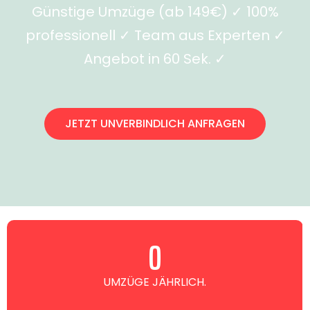
Günstige Umzüge (ab 149€) ✓ 100%
professionell ✓ Team aus Experten ✓
Angebot in 60 Sek. ✓
JETZT UNVERBINDLICH ANFRAGEN
0
UMZÜGE JÄHRLICH.