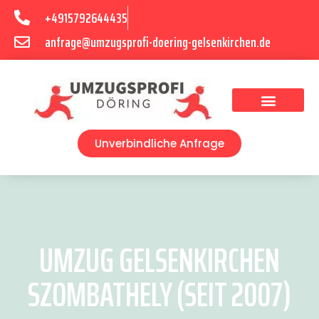
+4915792644435
anfrage@umzugsprofi-doering-gelsenkirchen.de
Umzugsunternehmen Gelsenkirchen
Umzugsservice Gelsenkirchen
Unverbindliche Anfrage
UMZUG GELSENKIRCHEN
SZOMBATHELY (SEIT 2007)