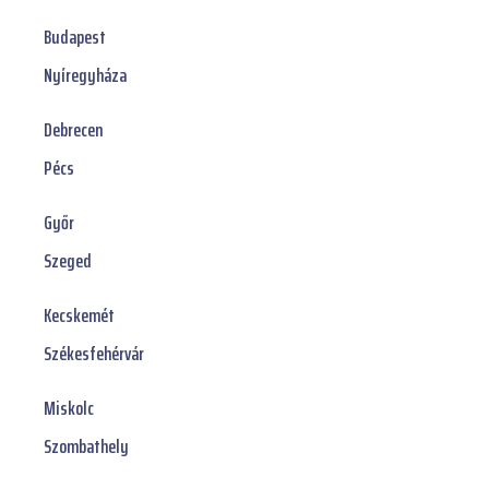
Budapest
Nyíregyháza
Debrecen
Pécs
Győr
Szeged
Kecskemét
Székesfehérvár
Miskolc
Szombathely