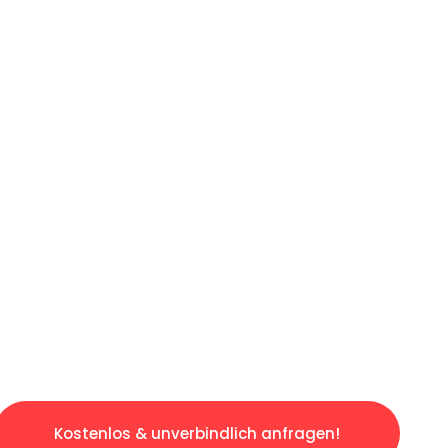
ICHES ANGEBOT IN
UNTER 60 S
losen & sorgenfreien Umzug in Gelsenkirchen
gestaltet. Lassen Sie uns den schweren Teil 
tspannten und kostengünstigen Servive!
Kostenlos & unverbindlich anfragen!