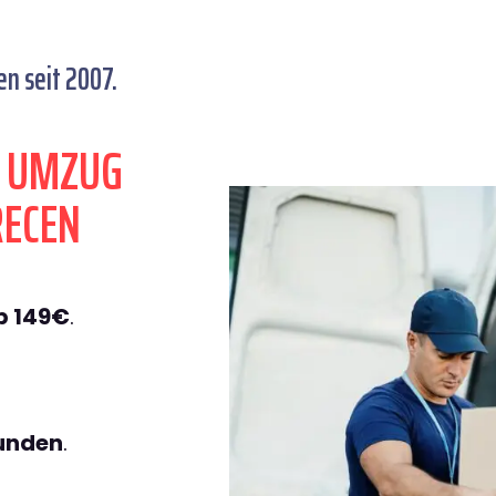
n seit 2007.
N UMZUG
RECEN
b 149€
.
tunden
.