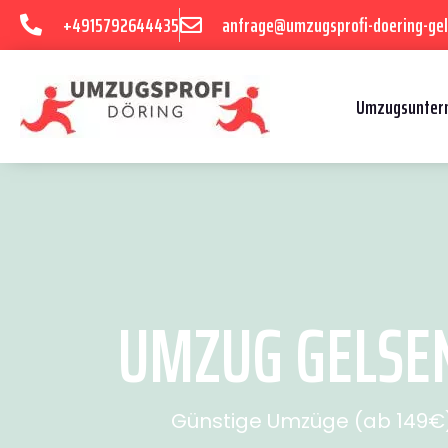
+4915792644435
anfrage@umzugsprofi-doering-gel
Umzugsuntern
UMZUG GELSEN
Günstige Umzüge (ab 149€) 