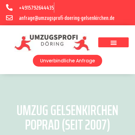
+4915792644435
anfrage@umzugsprofi-doering-gelsenkirchen.de
Umzugsunternehmen Gelsenkirchen
Umzugsservice Gelsenkirchen
Unverbindliche Anfrage
UMZUG GELSENKIRCHEN
POPRAD (SEIT 2007)