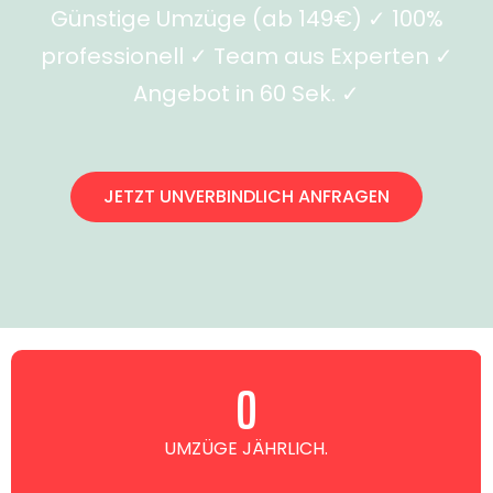
Günstige Umzüge (ab 149€) ✓ 100%
professionell ✓ Team aus Experten ✓
Angebot in 60 Sek. ✓
JETZT UNVERBINDLICH ANFRAGEN
0
UMZÜGE JÄHRLICH.