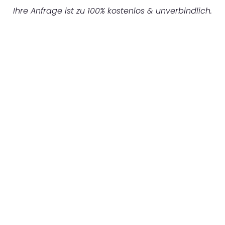
Ihre Anfrage ist zu 100% kostenlos & unverbindlich.
UNVERBINDLICHES ANGEBOT IN
UNTER 60 SEKUNDEN
:
Machen Sie sich bereit für einen
reibungslosen & sorgenfreien Umzug in
Gelsenkirchen: Erleben Sie, wie unser
Expertenteam Ihren Umzug schnell, sicher
und effizient gestaltet. Lassen Sie uns den
schweren Teil übernehmen & freuen Sie sich
auf einen entspannten und kostengünstigen