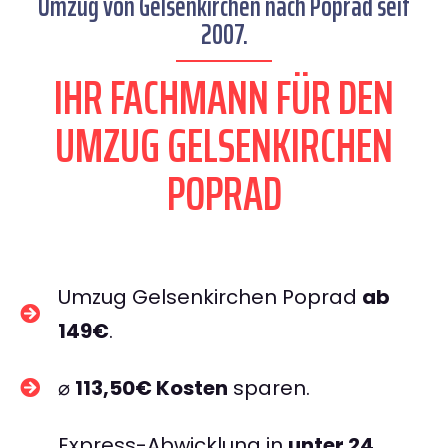
Umzug von Gelsenkirchen nach Poprad seit
2007.
IHR FACHMANN FÜR DEN
UMZUG GELSENKIRCHEN
POPRAD
Umzug Gelsenkirchen Poprad
ab
149€
.
⌀
113,50€ Kosten
sparen.
Express-Abwicklung in
unter 24