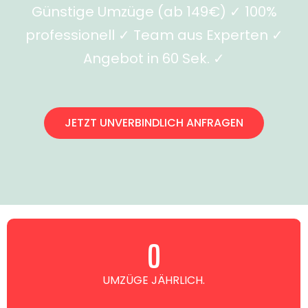
Günstige Umzüge (ab 149€) ✓ 100%
professionell ✓ Team aus Experten ✓
Angebot in 60 Sek. ✓
JETZT UNVERBINDLICH ANFRAGEN
0
UMZÜGE JÄHRLICH.