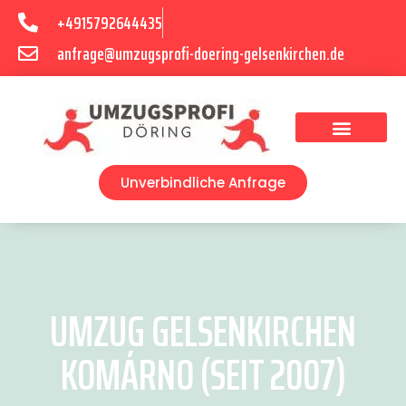
+4915792644435
anfrage@umzugsprofi-doering-gelsenkirchen.de
Umzugsunternehmen Gelsenkirchen
Umzugsservice Gelsenkirchen
Unverbindliche Anfrage
UMZUG GELSENKIRCHEN
KOMÁRNO (SEIT 2007)