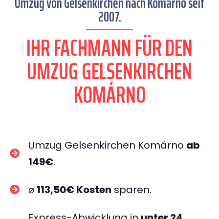
Umzug von Gelsenkirchen nach Komárno seit
2007.
IHR FACHMANN FÜR DEN
UMZUG GELSENKIRCHEN
KOMÁRNO
Umzug Gelsenkirchen Komárno
ab
149€
.
⌀
113,50€ Kosten
sparen.
Express-Abwicklung in
unter 24