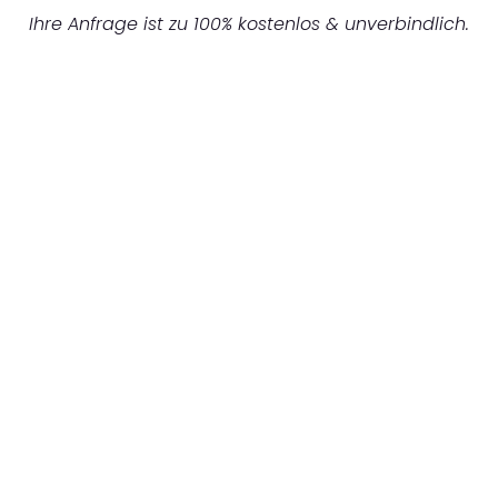
Ihre Anfrage ist zu 100% kostenlos & unverbindlich.
UNVERBINDLICHES ANGEBOT IN
UNTER 60 SEKUNDEN
:
Machen Sie sich bereit für einen
reibungslosen & sorgenfreien Umzug in
Gelsenkirchen: Erleben Sie, wie unser
Expertenteam Ihren Umzug schnell, sicher
und effizient gestaltet. Lassen Sie uns den
schweren Teil übernehmen & freuen Sie sich
auf einen entspannten und kostengünstigen