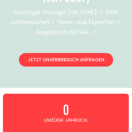
Günstige Umzüge (ab 149€) ✓ 100%
professionell ✓ Team aus Experten ✓
Angebot in 60 Sek. ✓
JETZT UNVERBINDLICH ANFRAGEN
0
UMZÜGE JÄHRLICH.