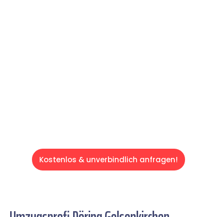
reibungslosen & sorgenfreien Umzug in
Gelsenkirchen: Erleben Sie, wie unser
Expertenteam Ihren Umzug schnell, sicher
und effizient gestaltet. Lassen Sie uns den
schweren Teil übernehmen & freuen Sie sich
auf einen entspannten und kostengünstigen
Servive!
Kostenlos & unverbindlich anfragen!