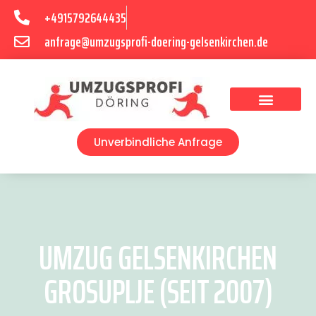
+4915792644435
anfrage@umzugsprofi-doering-gelsenkirchen.de
Umzugsunternehmen Gelsenkirchen
Umzugsservice Gelsenkirchen
Unverbindliche Anfrage
UMZUG GELSENKIRCHEN
GROSUPLJE (SEIT 2007)