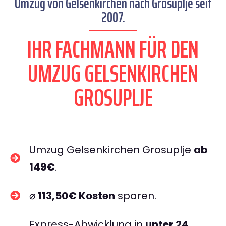
Umzug von Gelsenkirchen nach Grosuplje seit
2007.
IHR FACHMANN FÜR DEN
UMZUG GELSENKIRCHEN
GROSUPLJE
Umzug Gelsenkirchen Grosuplje
ab
149€
.
⌀
113,50€ Kosten
sparen.
Express-Abwicklung in
unter 24