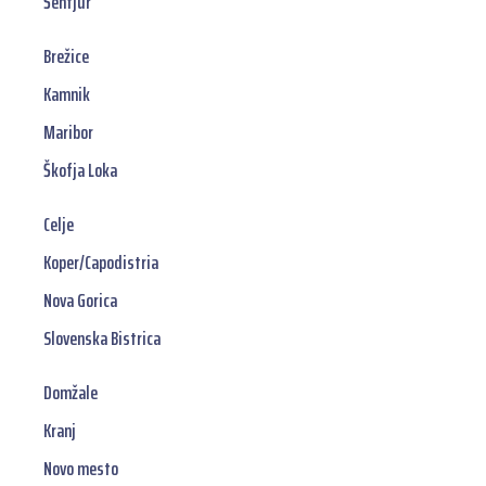
Šentjur
Brežice
Kamnik
Maribor
Škofja Loka
Celje
Koper/Capodistria
Nova Gorica
Slovenska Bistrica
Domžale
Kranj
Novo mesto