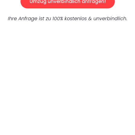
Umzug unverbindlich anfragen!
Ihre Anfrage ist zu 100% kostenlos & unverbindlich.
UNVERBINDLICHES ANGEBOT IN
UNTER 60 SEKUNDEN
:
Machen Sie sich bereit für einen
reibungslosen & sorgenfreien Umzug in
Gelsenkirchen: Erleben Sie, wie unser
Expertenteam Ihren Umzug schnell, sicher
und effizient gestaltet. Lassen Sie uns den
schweren Teil übernehmen & freuen Sie sich