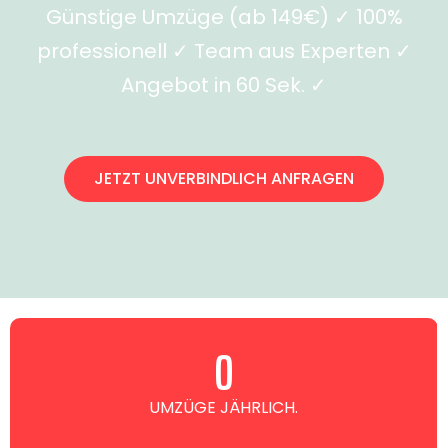
Günstige Umzüge (ab 149€) ✓ 100%
professionell ✓ Team aus Experten ✓
Angebot in 60 Sek. ✓
JETZT UNVERBINDLICH ANFRAGEN
0
UMZÜGE JÄHRLICH.