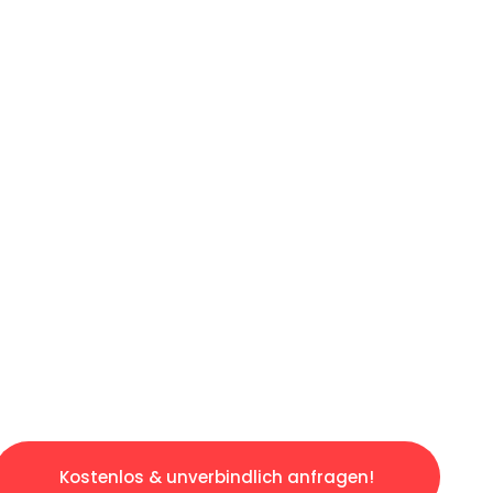
ICHES ANGEBOT IN
UNTER 60 S
losen & sorgenfreien Umzug in Gelsenkirchen
gestaltet. Lassen Sie uns den schweren Teil 
tspannten und kostengünstigen Servive!
Kostenlos & unverbindlich anfragen!