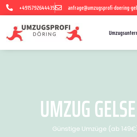
+4915792644435
anfrage@umzugsprofi-doering-gel
Umzugsuntern
UMZUG GELSEN
Günstige Umzüge (ab 149€) 