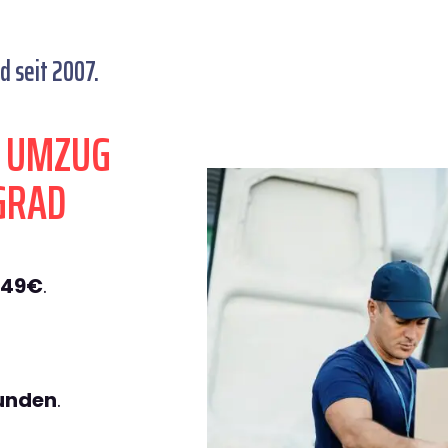
 seit 2007.
N UMZUG
GRAD
149€
.
tunden
.