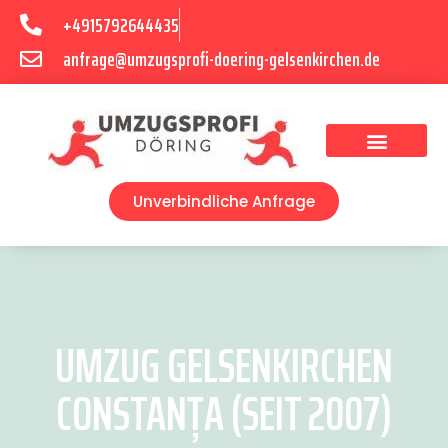
+4915792644435
anfrage@umzugsprofi-doering-gelsenkirchen.de
Umzugsunternehmen Gelsenkirchen
Umzugsservice Gelsenkirchen
Unverbindliche Anfrage
UMZUG GELSENKIRCHEN
CONSTANȚA (SEIT 2007)