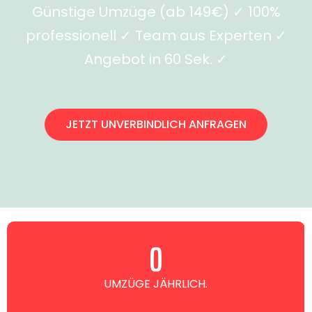
Günstige Umzüge (ab 149€) ✓ 100%
professionell ✓ Team aus Experten ✓
Angebot in 60 Sek. ✓
JETZT UNVERBINDLICH ANFRAGEN
0
UMZÜGE JÄHRLICH.