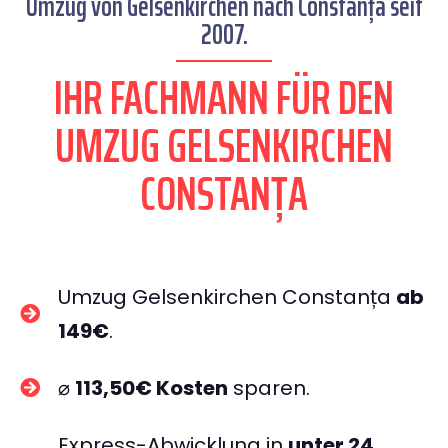
Umzug von Gelsenkirchen nach Constanța seit
2007.
IHR FACHMANN FÜR DEN
UMZUG GELSENKIRCHEN
CONSTANȚA
Umzug Gelsenkirchen Constanța
ab
149€
.
⌀
113,50€ Kosten
sparen.
Express-Abwicklung in
unter 24