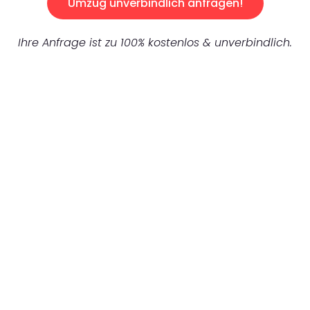
Umzug unverbindlich anfragen!
Ihre Anfrage ist zu 100% kostenlos & unverbindlich.
UNVERBINDLICHES ANGEBOT IN
UNTER 60 SEKUNDEN
:
Machen Sie sich bereit für einen
reibungslosen & sorgenfreien Umzug in
Gelsenkirchen: Erleben Sie, wie unser
Expertenteam Ihren Umzug schnell, sicher
und effizient gestaltet. Lassen Sie uns den
schweren Teil übernehmen & freuen Sie sich