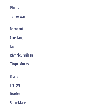
Ploiesti
Temeswar
Botosani
Constanța
Iasi
Râmnicu Vâlcea
Tirgu-Mures
Braila
Craiova
Oradea
Satu-Mare