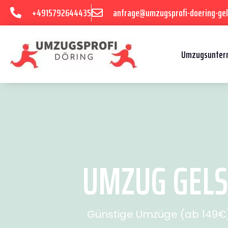
+4915792644435
anfrage@umzugsprofi-doering-gel
Umzugsuntern
UMZUG GELS
Günstige Umzüge (ab 149€) 