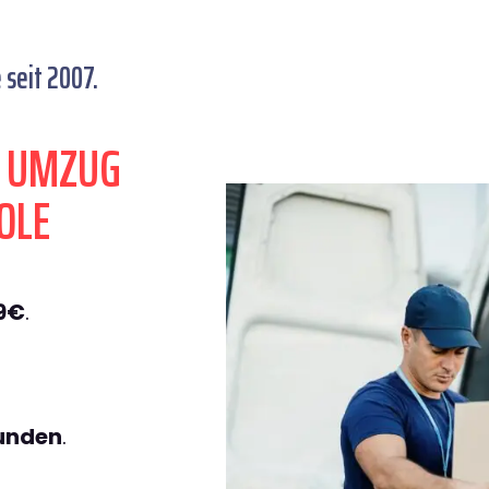
seit 2007.
N UMZUG
OLE
9€
.
tunden
.