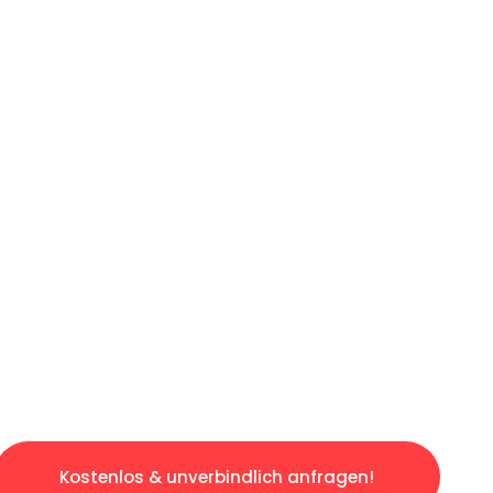
ICHES ANGEBOT IN
UNTER 60 S
losen & sorgenfreien Umzug in Gelsenkirchen
gestaltet. Lassen Sie uns den schweren Teil 
tspannten und kostengünstigen Servive!
Kostenlos & unverbindlich anfragen!