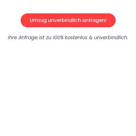
Umzug unverbindlich anfragen!
Ihre Anfrage ist zu 100% kostenlos & unverbindlich.
UNVERBINDLICHES ANGEBOT IN
UNTER 60 SEKUNDEN
:
Machen Sie sich bereit für einen
reibungslosen & sorgenfreien Umzug in
Gelsenkirchen: Erleben Sie, wie unser
Expertenteam Ihren Umzug schnell, sicher