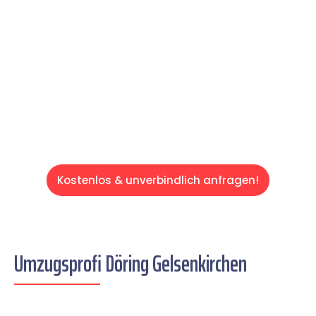
und effizient gestaltet. Lassen Sie uns den
schweren Teil übernehmen & freuen Sie sich
auf einen entspannten und kostengünstigen
Servive!
Kostenlos & unverbindlich anfragen!
Umzugsprofi Döring Gelsenkirchen