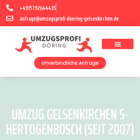
+4915792644435
anfrage@umzugsprofi-doering-gelsenkirchen.de
Umzugsunternehmen Gelsenkirchen
Umzugsservice Gelsenkirchen
Unverbindliche Anfrage
UMZUG GELSENKIRCHEN S-
HERTOGENBOSCH (SEIT 2007)