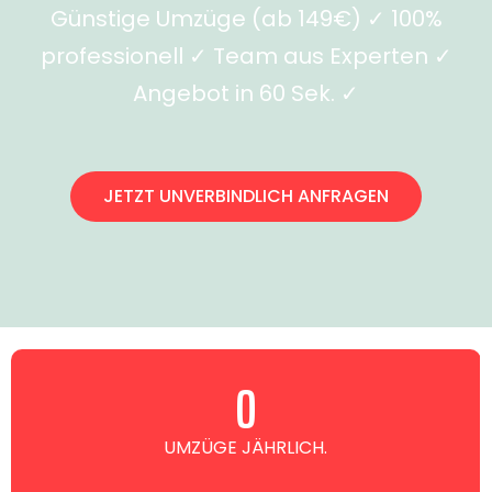
Günstige Umzüge (ab 149€) ✓ 100%
professionell ✓ Team aus Experten ✓
Angebot in 60 Sek. ✓
JETZT UNVERBINDLICH ANFRAGEN
0
UMZÜGE JÄHRLICH.