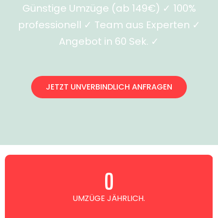
Günstige Umzüge (ab 149€) ✓ 100%
professionell ✓ Team aus Experten ✓
Angebot in 60 Sek. ✓
JETZT UNVERBINDLICH ANFRAGEN
0
UMZÜGE JÄHRLICH.