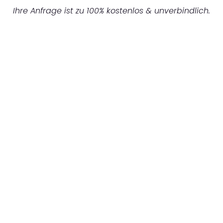
Ihre Anfrage ist zu 100% kostenlos & unverbindlich.
UNVERBINDLICHES ANGEBOT IN
UNTER 60 SEKUNDEN
:
Machen Sie sich bereit für einen
reibungslosen & sorgenfreien Umzug in
Gelsenkirchen: Erleben Sie, wie unser
Expertenteam Ihren Umzug schnell, sicher
und effizient gestaltet. Lassen Sie uns den
schweren Teil übernehmen & freuen Sie sich
auf einen entspannten und kostengünstigen