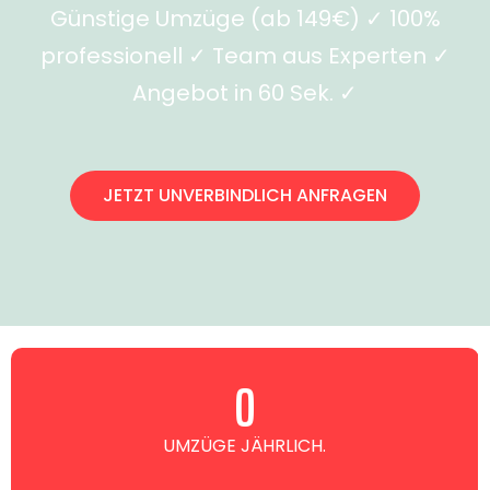
Günstige Umzüge (ab 149€) ✓ 100%
professionell ✓ Team aus Experten ✓
Angebot in 60 Sek. ✓
JETZT UNVERBINDLICH ANFRAGEN
0
UMZÜGE JÄHRLICH.