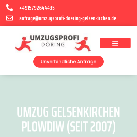
+4915792644435
anfrage@umzugsprofi-doering-gelsenkirchen.de
Umzugsunternehmen Gelsenkirchen
Umzugsservice Gelsenkirchen
Unverbindliche Anfrage
UMZUG GELSENKIRCHEN
PLOWDIW (SEIT 2007)