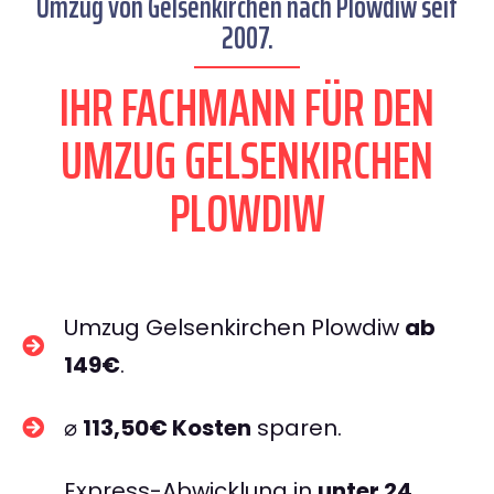
Umzug von Gelsenkirchen nach Plowdiw seit
2007.
IHR FACHMANN FÜR DEN
UMZUG GELSENKIRCHEN
PLOWDIW
Umzug Gelsenkirchen Plowdiw
ab
149€
.
⌀
113,50€ Kosten
sparen.
Express-Abwicklung in
unter 24