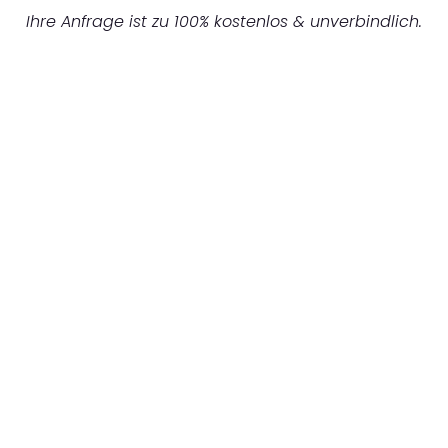
Ihre Anfrage ist zu 100% kostenlos & unverbindlich.
UNVERBINDLICHES ANGEBOT IN
UNTER 60 SEKUNDEN
:
Machen Sie sich bereit für einen
reibungslosen & sorgenfreien Umzug in
Gelsenkirchen: Erleben Sie, wie unser
Expertenteam Ihren Umzug schnell, sicher
und effizient gestaltet. Lassen Sie uns den
schweren Teil übernehmen & freuen Sie sich
auf einen entspannten und kostengünstigen