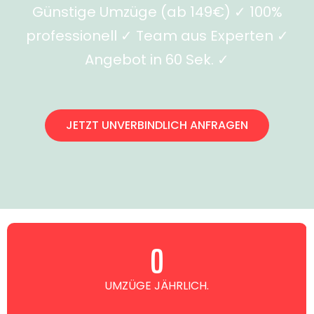
Günstige Umzüge (ab 149€) ✓ 100%
professionell ✓ Team aus Experten ✓
Angebot in 60 Sek. ✓
JETZT UNVERBINDLICH ANFRAGEN
0
UMZÜGE JÄHRLICH.