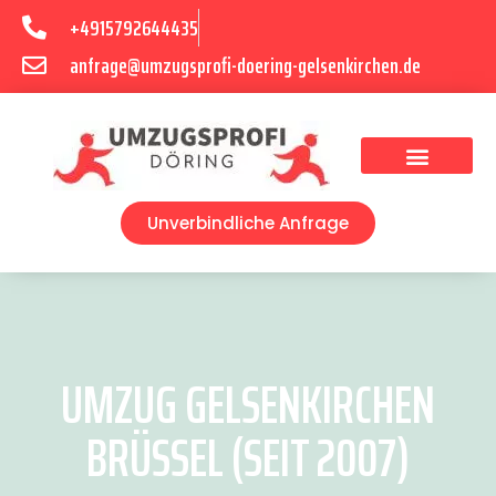
+4915792644435
anfrage@umzugsprofi-doering-gelsenkirchen.de
Umzugsunternehmen Gelsenkirchen
Umzugsservice Gelsenkirchen
Unverbindliche Anfrage
UMZUG GELSENKIRCHEN
BRÜSSEL (SEIT 2007)